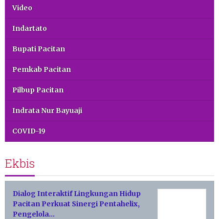
Video
Indartato
Bupati Pacitan
Pemkab Pacitan
Pilbup Pacitan
Indrata Nur Bayuaji
COVID-19
Ekbis
Dialog Interaktif Lingkungan Hidup
Pacitan Perkuat Sinergi Pentahelix,
Pengelola…