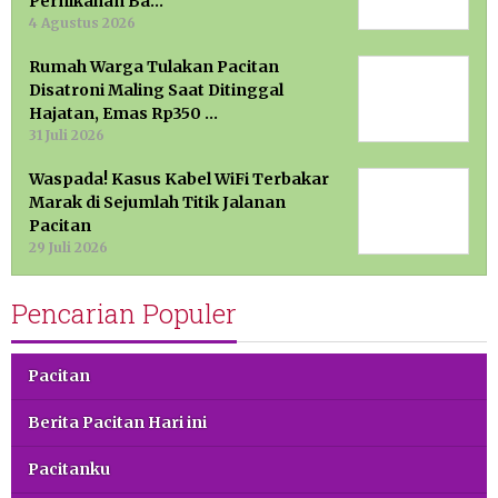
Pernikahan Ba…
4 Agustus 2026
Rumah Warga Tulakan Pacitan
Disatroni Maling Saat Ditinggal
Hajatan, Emas Rp350 …
31 Juli 2026
Waspada! Kasus Kabel WiFi Terbakar
Marak di Sejumlah Titik Jalanan
Pacitan
29 Juli 2026
Pencarian Populer
Pacitan
Berita Pacitan Hari ini
Pacitanku