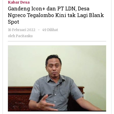
Kabar Desa
PT
Gandeng Icon+ dan PT LDN, Desa
LDN,
Ngreco Tegalombo Kini tak Lagi Blank
Desa
Spot
Ngreco
Tegalombo
oleh
16 Februari 2022
-
49 Dilihat
Kini
Pacitanku
oleh
Pacitanku
tak
Lagi
Blank
Spot