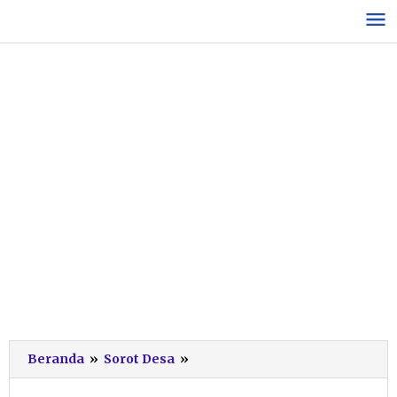
Lewati
ke
konten
Gandeng
Beranda
»
Sorot Desa
»
Icon+
dan