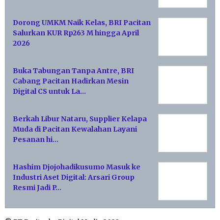
Dorong UMKM Naik Kelas, BRI Pacitan
Salurkan KUR Rp263 M hingga April
2026
Buka Tabungan Tanpa Antre, BRI
Cabang Pacitan Hadirkan Mesin
Digital CS untuk La…
Berkah Libur Nataru, Supplier Kelapa
Muda di Pacitan Kewalahan Layani
Pesanan hi…
Hashim Djojohadikusumo Masuk ke
Industri Aset Digital: Arsari Group
Resmi Jadi P…