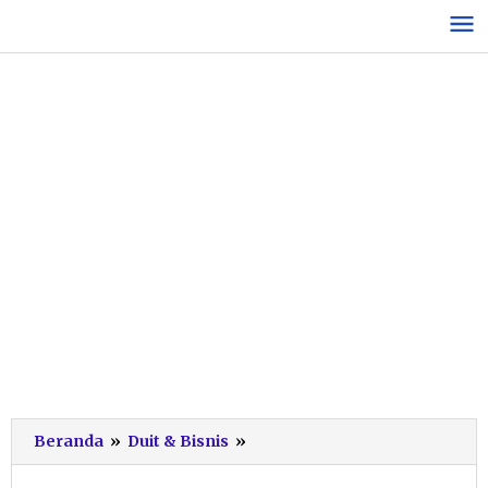
Lewati
ke
konten
Keren,
Beranda
»
Duit & Bisnis
»
Desa
Gemaharjo