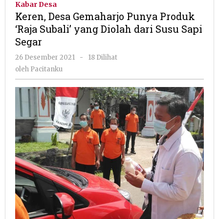
Kabar Desa
Punya
Keren, Desa Gemaharjo Punya Produk
Produk
‘Raja Subali’ yang Diolah dari Susu Sapi
‘Raja
Segar
Subali’
yang
oleh
26 Desember 2021
-
18 Dilihat
Diolah
Pacitanku
oleh
Pacitanku
dari
Susu
Sapi
Segar