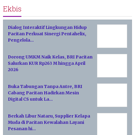
Ekbis
Dialog Interaktif Lingkungan Hidup
Pacitan Perkuat Sinergi Pentahelix,
Pengelola…
Dorong UMKM Naik Kelas, BRI Pacitan
Salurkan KUR Rp263 M hingga April
2026
Buka Tabungan Tanpa Antre, BRI
Cabang Pacitan Hadirkan Mesin
Digital CS untuk La…
Berkah Libur Nataru, Supplier Kelapa
Muda di Pacitan Kewalahan Layani
Pesanan hi…