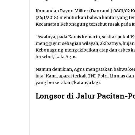
Komandan Rayon Militer (Danramil) 0801/02 K
(26/1/2018) menuturkan bahwa kantor yang te
Kecamatan Kebonagung tersebut rusak pada Juma
“Awalnya, pada Kamis kemarin, sekitar pukul 19
mengguyur sebagian wilayah, akibatnya, huja
Kebonagung mengakibatkan atap dan asbes kan
tersebut,”kata Agus.
Namun demikian, Agus mengatakan bahwa kerugi
juta.“Kami, aparat terkait TNI-Polri, Linmas d
yang berserakan,”katanya lagi.
Longsor di Jalur Pacitan-