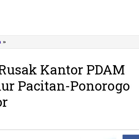
Angin
m
»
Kencang
Rusak
Kantor
 Rusak Kantor PDAM
PDAM
Kebonagung,
lur Pacitan-Ponorogo
Jalur
Pacitan-
Ponorogo
or
Diterjang
Longsor