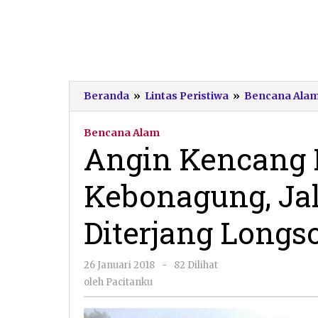
Beranda
»
Lintas Peristiwa
»
Bencana Ala
Bencana Alam
Angin Kencang
Kebonagung, Ja
Diterjang Longs
oleh
26 Januari 2018
-
82 Dilihat
Pacitanku
oleh
Pacitanku