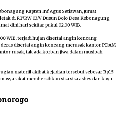
ebonagung Kapten Inf Agus Setiawan, Jumat
rletak di RT/RW 03/V Dusun Bolo Desa Kebonagung,
t dini hari sekitar pukul 02.00 WIB.
.00 WIB, terjadi hujan disertai angin kencang
n deras disertai angin kencang merusak kantor PDAM
tor rusak, tak ada korban jiwa dalam musibah
an materiil akibat kejadian tersebut sebesar Rp15
an masyarakat membersihkan sisa sisa asbes dan kayu
Ponorogo