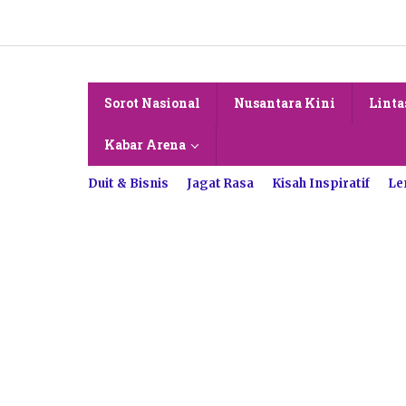
Lewati
ke
konten
Sorot Nasional
Nusantara Kini
Linta
Kabar Arena
Duit & Bisnis
Jagat Rasa
Kisah Inspiratif
Le