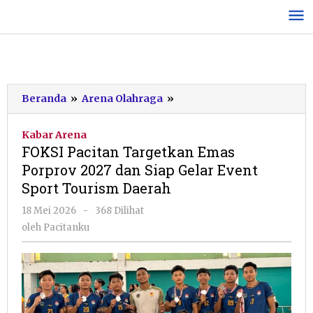
Lewati
ke
konten
FOKSI
Beranda
»
Arena Olahraga
»
Pacitan
Targetkan
Kabar Arena
Emas
FOKSI Pacitan Targetkan Emas
Porprov
Porprov 2027 dan Siap Gelar Event
2027
Sport Tourism Daerah
dan
Siap
oleh
18 Mei 2026
-
368 Dilihat
Gelar
Pacitanku
oleh
Pacitanku
Event
Sport
Tourism
Daerah