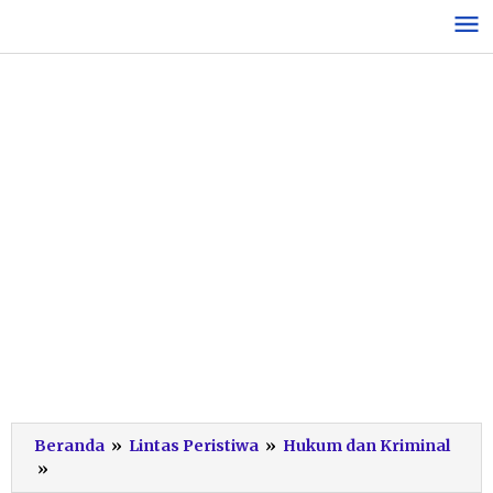
Lewati
ke
konten
Beranda
»
Lintas Peristiwa
»
Hukum dan Kriminal
Kartu
»
ATM