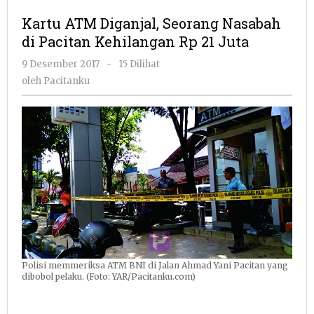
Diganjal,
Kartu ATM Diganjal, Seorang Nasabah
Seorang
di Pacitan Kehilangan Rp 21 Juta
Nasabah
di
oleh
9 Desember 2017
-
15 Dilihat
Pacitan
Pacitanku
oleh
Pacitanku
Kehilangan
Rp
21
Juta
Polisi memmeriksa ATM BNI di Jalan Ahmad Yani Pacitan yang
dibobol pelaku. (Foto: YAR/Pacitanku.com)