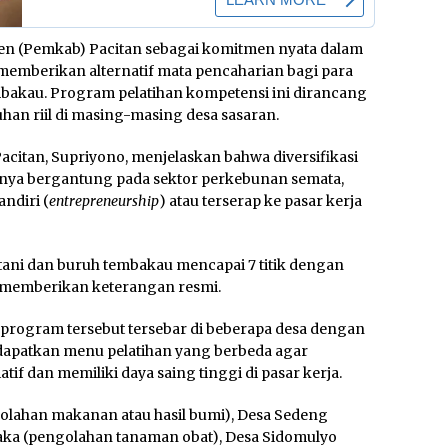
ten (Pemkab) Pacitan sebagai komitmen nyata dalam
emberikan alternatif mata pencaharian bagi para
mbakau. Program pelatihan kompetensi ini dirancang
han riil di masing-masing desa sasaran.
citan, Supriyono, menjelaskan bahwa diversifikasi
hanya bergantung pada sektor perkebunan semata,
ndiri (
entrepreneurship
) atau terserap ke pasar kerja
tani dan buruh tembakau mencapai 7 titik dengan
at memberikan keterangan resmi.
 program tersebut tersebar di beberapa desa dengan
endapatkan menu pelatihan yang berbeda agar
if dan memiliki daya saing tinggi di pasar kerja.
olahan makanan atau hasil bumi), Desa Sedeng
maka (pengolahan tanaman obat), Desa Sidomulyo