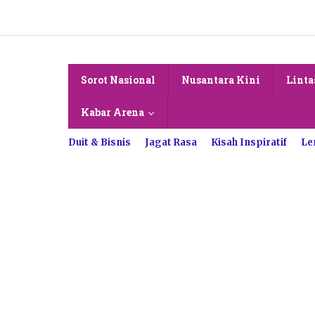
Lewati
ke
konten
Sorot Nasional
Nusantara Kini
Linta
Kabar Arena
Duit & Bisnis
Jagat Rasa
Kisah Inspiratif
Le