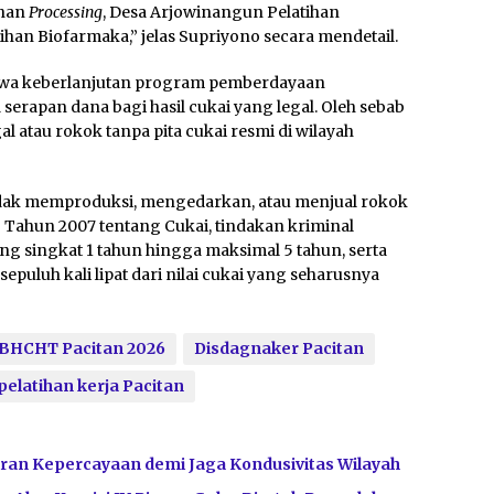
ihan
Processing
, Desa Arjowinangun Pelatihan
han Biofarmaka,” jelas Supriyono secara mendetail.
ahwa keberlanjutan program pemberdayaan
serapan dana bagi hasil cukai yang legal. Oleh sebab
l atau rokok tanpa pita cukai resmi di wilayah
idak memproduksi, mengedarkan, atau menjual rokok
ahun 2007 tentang Cukai, tindakan kriminal
g singkat 1 tahun hingga maksimal 5 tahun, serta
 sepuluh kali lipat dari nilai cukai yang seharusnya
BHCHT Pacitan 2026
Disdagnaker Pacitan
pelatihan kerja Pacitan
ran Kepercayaan demi Jaga Kondusivitas Wilayah