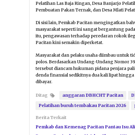
Pelatihan Las Baja Ringan, Desa Banjarjo Pelat
Pembuatan Pakan Ternak, dan Desa Mlati Pelati
Di sisi lain, Pemkab Pacitan mengingatkan b
masyarakat seperti ini sangat bergantung pada 
itu, pengawasan terhadap peredaran rokok ilega
Pacitan kini semakin diperketat.
Masyarakat dan pelaku usaha diimbau untuk t
polos. Berdasarkan Undang-Undang Nomor 39 T
tersebut diancam hukuman pidana penjara palin
denda finansial sedikitnya dua kali lipat hingga
dibayar.
Ditag
anggaran DBHCHT Pacitan
D
Pelatihan buruh tembakau Pacitan 2026
Berita Terkait
Pemkab dan Kemenag Pacitan Pantau Isu Ali