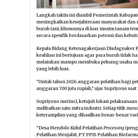
Langkah taktis ini diambil Pemerintah Kabupa
meningkatkan kesejahteraan masyarakat dan m
buruh tani, khususnya di luar musim tanam te
secara spesifik berdasarkan potensi dan kebutu
Kepala Bidang Ketenagakerjaan Disdagnaker Pa
keahlian ini bertujuan agar para buruh tidak 
melainkan mampu membuka peluang usaha ma
yang lebih luas.
“Untuk tahun 2026 anggaran pelatihan bagi pe
anggaran 700 juta rupiah,” ujar Supriyono sa
Supriyono merinci, ketujuh lokasi pelaksanaan
melibatkan satu mitra industri. Setiap titik m
keterampilan yang dihasilkan benar-benar variat
“Desa Mendolo Kidul Pelatihan
Processing
(peng
Pelatihan Menjahit, PT PPIS Pelatihan Biofar