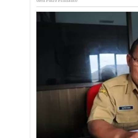
oleh
Putro Primanto
Primanto