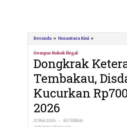
Dongkrak
Beranda
»
Nusantara Kini
»
Keterampilan
Buruh
Gempur Rokok Ilegal
Tembakau,
Dongkrak Keter
Disdagnaker
Pacitan
Tembakau, Disd
Kucurkan
Rp700
Juta
Kucurkan Rp70
Dana
DBHCHT
2026
2026
oleh
21 Mei 2026
-
623 Dilihat
Putro