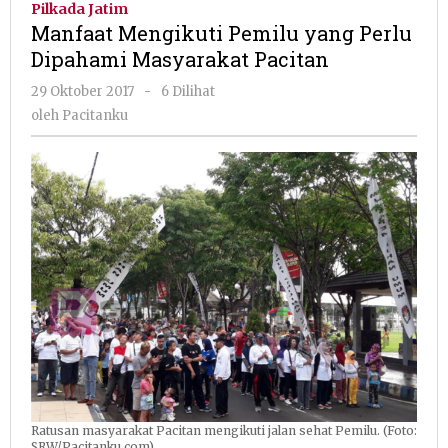
Pilkada Jatim
yang
Manfaat Mengikuti Pemilu yang Perlu
Perlu
Dipahami Masyarakat Pacitan
Dipahami
Masyarakat
oleh
29 Oktober 2017
-
6 Dilihat
Pacitan
Pacitanku
oleh
Pacitanku
Ratusan masyarakat Pacitan mengikuti jalan sehat Pemilu. (Foto:
SRW/Pacitanku.com)