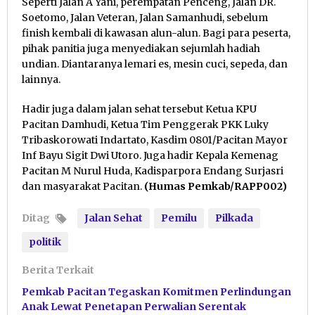
Seperti Jalan A Yani, perempatan Penceng, Jalan DR.
Soetomo, Jalan Veteran, Jalan Samanhudi, sebelum
finish kembali di kawasan alun-alun. Bagi para peserta,
pihak panitia juga menyediakan sejumlah hadiah
undian. Diantaranya lemari es, mesin cuci, sepeda, dan
lainnya.
Hadir juga dalam jalan sehat tersebut Ketua KPU
Pacitan Damhudi, Ketua Tim Penggerak PKK Luky
Tribaskorowati Indartato, Kasdim 0801/Pacitan Mayor
Inf Bayu Sigit Dwi Utoro. Juga hadir Kepala Kemenag
Pacitan M Nurul Huda, Kadisparpora Endang Surjasri
dan masyarakat Pacitan.
(Humas Pemkab/RAPP002)
Ditag
Jalan Sehat
Pemilu
Pilkada
politik
Berita Terkait
Pemkab Pacitan Tegaskan Komitmen Perlindungan
Anak Lewat Penetapan Perwalian Serentak