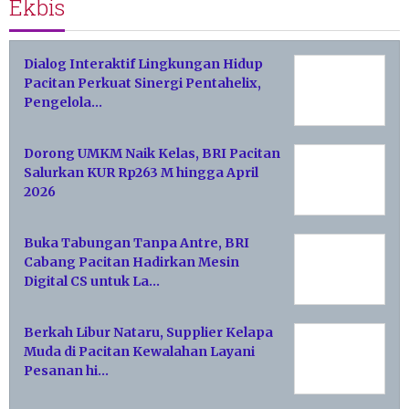
Ekbis
Dialog Interaktif Lingkungan Hidup
Pacitan Perkuat Sinergi Pentahelix,
Pengelola…
Dorong UMKM Naik Kelas, BRI Pacitan
Salurkan KUR Rp263 M hingga April
2026
Buka Tabungan Tanpa Antre, BRI
Cabang Pacitan Hadirkan Mesin
Digital CS untuk La…
Berkah Libur Nataru, Supplier Kelapa
Muda di Pacitan Kewalahan Layani
Pesanan hi…