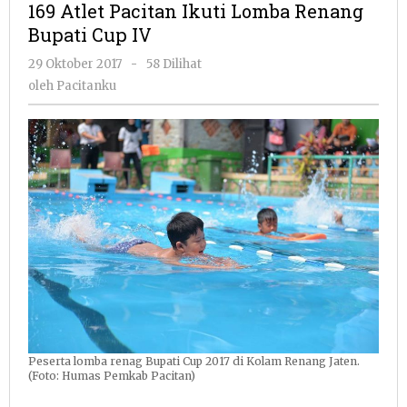
169 Atlet Pacitan Ikuti Lomba Renang
Ikuti
Bupati Cup IV
Lomba
Renang
oleh
29 Oktober 2017
-
58 Dilihat
Bupati
Pacitanku
oleh
Pacitanku
Cup
IV
Peserta lomba renag Bupati Cup 2017 di Kolam Renang Jaten.
(Foto: Humas Pemkab Pacitan)