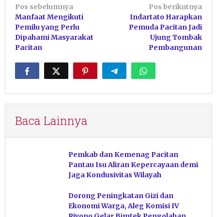
Navigasi
Pos sebelumnya
Pos berikutnya
Manfaat Mengikuti
Indartato Harapkan
pos
Pemilu yang Perlu
Pemuda Pacitan Jadi
Dipahami Masyarakat
Ujung Tombak
Pacitan
Pembangunan
Baca Lainnya
Pemkab dan Kemenag Pacitan
Pantau Isu Aliran Kepercayaan demi
Jaga Kondusivitas Wilayah
Dorong Peningkatan Gizi dan
Ekonomi Warga, Aleg Komisi IV
Riyono Gelar Bimtek Pengolahan