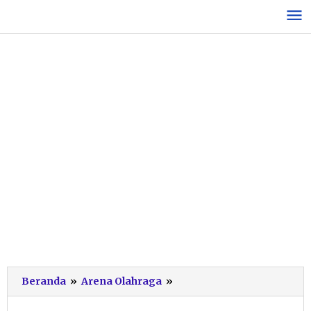
Lewati
ke
konten
169
Beranda
»
Arena Olahraga
»
Atlet
Pacitan