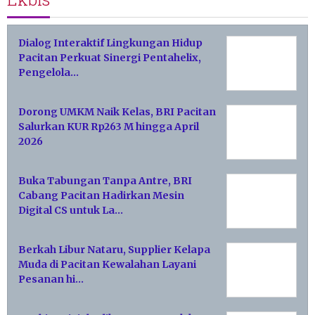
Dialog Interaktif Lingkungan Hidup
Pacitan Perkuat Sinergi Pentahelix,
Pengelola…
Dorong UMKM Naik Kelas, BRI Pacitan
Salurkan KUR Rp263 M hingga April
2026
Buka Tabungan Tanpa Antre, BRI
Cabang Pacitan Hadirkan Mesin
Digital CS untuk La…
Berkah Libur Nataru, Supplier Kelapa
Muda di Pacitan Kewalahan Layani
Pesanan hi…