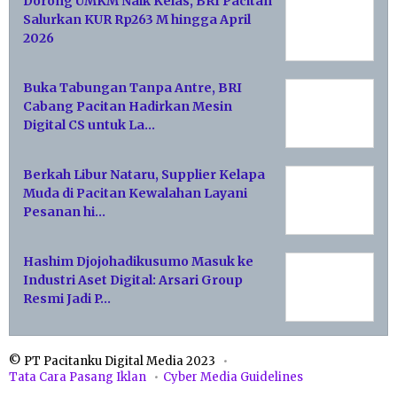
Dorong UMKM Naik Kelas, BRI Pacitan
Salurkan KUR Rp263 M hingga April
2026
Buka Tabungan Tanpa Antre, BRI
Cabang Pacitan Hadirkan Mesin
Digital CS untuk La…
Berkah Libur Nataru, Supplier Kelapa
Muda di Pacitan Kewalahan Layani
Pesanan hi…
Hashim Djojohadikusumo Masuk ke
Industri Aset Digital: Arsari Group
Resmi Jadi P…
© PT Pacitanku Digital Media 2023
Tata Cara Pasang Iklan
Cyber Media Guidelines