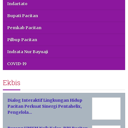
Indartato
Bupati Pacitan
Pemkab Pacitan
Pilbup Pacitan
Indrata Nur Bayuaji
COVID-19
Ekbis
Dialog Interaktif Lingkungan Hidup
Pacitan Perkuat Sinergi Pentahelix,
Pengelola…