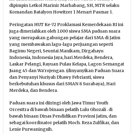
dipimpin Letkol Marinir Marhabang, SH, MTR selaku
Komandan Batalyon Howitzer 1 Menart Pasmar 1.
Peringatan HUT Ke-72 Proklamasi Kemerdekaan RI ini
juga dimeriahkan oleh 1.000 siswa SMA paduan suara
yang merupakan gabungan pelajar dari SMA di Jatim
yang membawakan lagu-lagu perjuangan seperti
Bagimu Negeri, Seuntai Manikam, Dirgahayu
Indonesia, Indonesia Jaya, hari Merdeka, Bendera,
Laskar Pelangi, Rayuan Pulau Kelapa, Lagon Semangat
Juang 45 dan Wa’rojengan. (dinyanyikan Paduan Suara
dan Penyanyi Nuriyah Dhawy Febrianti, siswa
berkebutuhan khusus dari SMAN 8 Surabaya), Hari
Merdeka, dan Bendera.
Paduan suara ini diiringi oleh Jawa Timur Youth
Orcesttra di bawah binaan pelatih Lulu Ghozali . di
bawah binaan Dinas Pendidikan Provinsi Jatim, dan
sebagai koordinator pelatih Moch. Reza Zulfikar, dan
Lenie Purwaningsih.