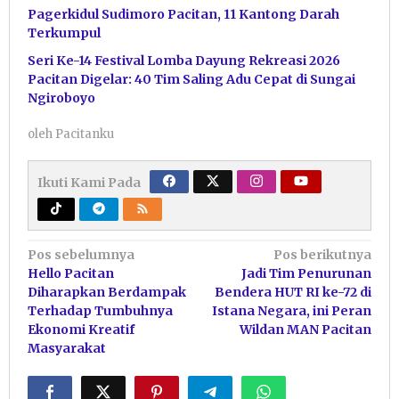
Pagerkidul Sudimoro Pacitan, 11 Kantong Darah
Terkumpul
Seri Ke-14 Festival Lomba Dayung Rekreasi 2026
Pacitan Digelar: 40 Tim Saling Adu Cepat di Sungai
Ngiroboyo
oleh
Pacitanku
Ikuti Kami Pada
Navigasi
Pos sebelumnya
Pos berikutnya
Hello Pacitan
Jadi Tim Penurunan
pos
Diharapkan Berdampak
Bendera HUT RI ke-72 di
Terhadap Tumbuhnya
Istana Negara, ini Peran
Ekonomi Kreatif
Wildan MAN Pacitan
Masyarakat