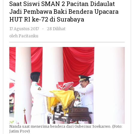
Saat Siswi SMAN 2 Pacitan Didaulat
2
Jadi Pembawa Baki Bendera Upacara
Pacitan
HUT RI ke-72 di Surabaya
Didaulat
Jadi
oleh
17 Agustus 2017
-
28 Dilihat
Pembawa
Pacitanku
oleh
Pacitanku
Baki
Bendera
Upacara
HUT
RI
ke-
72
di
Surabaya
Nanda saat menerima bendera dari Gubernur Soekarwo. (Foto:
Jatim Prov)