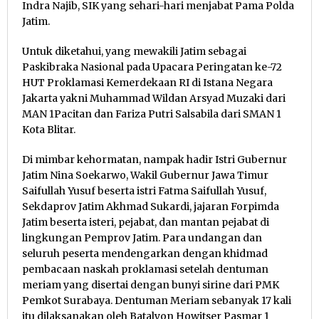
Indra Najib, SIK yang sehari-hari menjabat Pama Polda
Jatim.
Untuk diketahui, yang mewakili Jatim sebagai
Paskibraka Nasional pada Upacara Peringatan ke-72
HUT Proklamasi Kemerdekaan RI di Istana Negara
Jakarta yakni Muhammad Wildan Arsyad Muzaki dari
MAN 1Pacitan dan Fariza Putri Salsabila dari SMAN 1
Kota Blitar.
Di mimbar kehormatan, nampak hadir Istri Gubernur
Jatim Nina Soekarwo, Wakil Gubernur Jawa Timur
Saifullah Yusuf beserta istri Fatma Saifullah Yusuf,
Sekdaprov Jatim Akhmad Sukardi, jajaran Forpimda
Jatim beserta isteri, pejabat, dan mantan pejabat di
lingkungan Pemprov Jatim. Para undangan dan
seluruh peserta mendengarkan dengan khidmad
pembacaan naskah proklamasi setelah dentuman
meriam yang disertai dengan bunyi sirine dari PMK
Pemkot Surabaya. Dentuman Meriam sebanyak 17 kali
itu dilaksanakan oleh Batalyon Howitser Pasmar 1