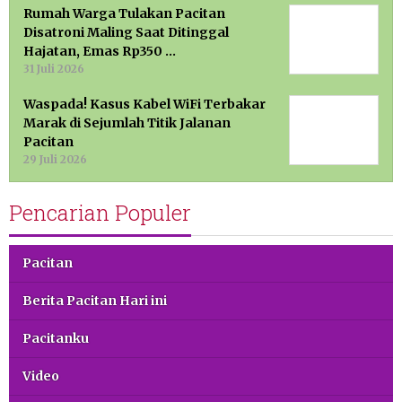
Rumah Warga Tulakan Pacitan
Disatroni Maling Saat Ditinggal
Hajatan, Emas Rp350 …
31 Juli 2026
Waspada! Kasus Kabel WiFi Terbakar
Marak di Sejumlah Titik Jalanan
Pacitan
29 Juli 2026
Pencarian Populer
Pacitan
Berita Pacitan Hari ini
Pacitanku
Video