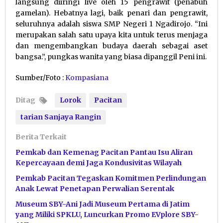
langsung diiringi live oleh 15 pengrawit (penabuh
gamelan). Hebatnya lagi, baik penari dan pengrawit,
seluruhnya adalah siswa SMP Negeri 1 Ngadirojo. “Ini
merupakan salah satu upaya kita untuk terus menjaga
dan mengembangkan budaya daerah sebagai aset
bangsa.”, pungkas wanita yang biasa dipanggil Peni ini.
Sumber/Foto :
Kompasiana
Ditag
Lorok
Pacitan
tarian Sanjaya Rangin
Berita Terkait
Pemkab dan Kemenag Pacitan Pantau Isu Aliran
Kepercayaan demi Jaga Kondusivitas Wilayah
Pemkab Pacitan Tegaskan Komitmen Perlindungan
Anak Lewat Penetapan Perwalian Serentak
Museum SBY-Ani Jadi Museum Pertama di Jatim
yang Miliki SPKLU, Luncurkan Promo EVplore SBY-