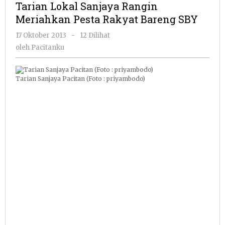
Tarian Lokal Sanjaya Rangin
Rangin
Meriahkan Pesta Rakyat Bareng SBY
Meriahkan
Pesta
oleh
17 Oktober 2013
-
12 Dilihat
Rakyat
Pacitanku
oleh
Pacitanku
Bareng
SBY
Tarian Sanjaya Pacitan (Foto : priyambodo)