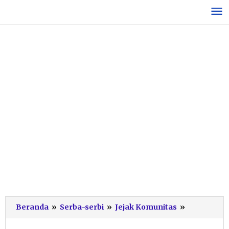
Lewati
ke
konten
Tarian
Beranda
»
Serba-serbi
»
Jejak Komunitas
»
Lokal
Sanjaya