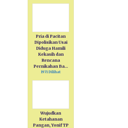
Pria di Pacitan
Dipolisikan Usai
Diduga Hamili
Kekasih dan
Rencana
Pernikahan Ba…
1971 Dilihat
Wujudkan
Ketahanan
Pangan, Yonif TP