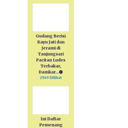
Gudang Berisi
Kayu Jati dan
Jerami di
Tanjungsari
Pacitan Ludes
Terbakar,
Damkar…
2969 Dilihat
Ini Daftar
Pemenang