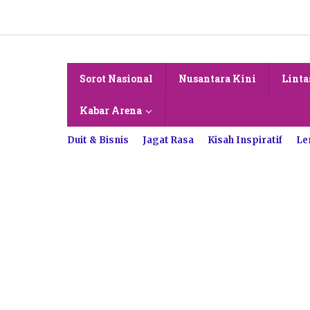
Lewati
ke
konten
Sorot Nasional
Nusantara Kini
Linta
Kabar Arena
Duit & Bisnis
Jagat Rasa
Kisah Inspiratif
Le