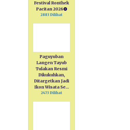
Festival Ronthek
Pacitan 2026
2883 Dilihat
Paguyuban
Langen Tayub
Tulakan Resmi
Dikukuhkan,
Ditargetkan Jadi
Ikon Wisata Se…
2473 Dilihat