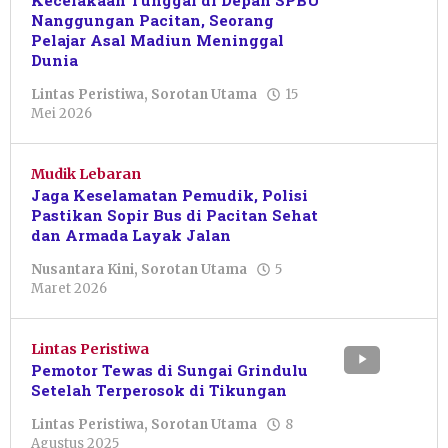
Kecelakaan Tunggal di Depan SPBU
Nanggungan Pacitan, Seorang
Pelajar Asal Madiun Meninggal
Dunia
Lintas Peristiwa
,
Sorotan Utama
15
oleh
Mei 2026
Sulthan
Shalahuddin
Mudik Lebaran
Jaga Keselamatan Pemudik, Polisi
Pastikan Sopir Bus di Pacitan Sehat
dan Armada Layak Jalan
Nusantara Kini
,
Sorotan Utama
5
oleh
Maret 2026
Sulthan
Shalahuddin
Lintas Peristiwa
Pemotor Tewas di Sungai Grindulu
Setelah Terperosok di Tikungan
Lintas Peristiwa
,
Sorotan Utama
8
oleh
Agustus 2025