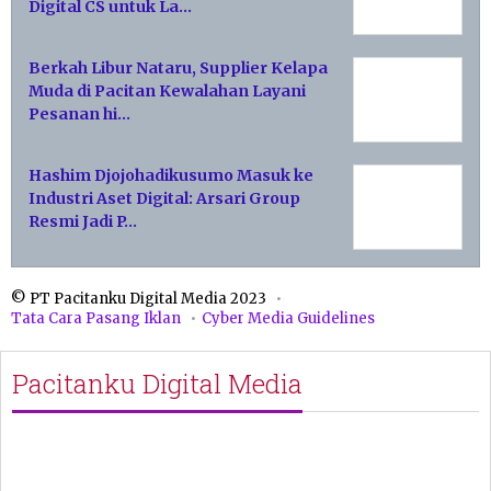
Digital CS untuk La…
Berkah Libur Nataru, Supplier Kelapa
Muda di Pacitan Kewalahan Layani
Pesanan hi…
Hashim Djojohadikusumo Masuk ke
Industri Aset Digital: Arsari Group
Resmi Jadi P…
© PT Pacitanku Digital Media 2023
Tata Cara Pasang Iklan
Cyber Media Guidelines
Pacitanku Digital Media