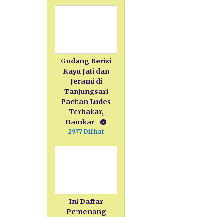
Gudang Berisi
Kayu Jati dan
Jerami di
Tanjungsari
Pacitan Ludes
Terbakar,
Damkar…
2977 Dilihat
Ini Daftar
Pemenang