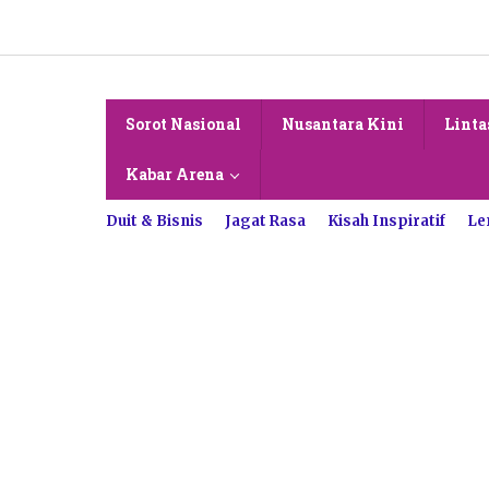
Lewati
ke
konten
Sorot Nasional
Nusantara Kini
Linta
Kabar Arena
Duit & Bisnis
Jagat Rasa
Kisah Inspiratif
Le