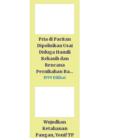
Pria di Pacitan
Dipolisikan Usai
Diduga Hamili
Kekasih dan
Rencana
Pernikahan Ba…
1999 Dilihat
Wujudkan
Ketahanan
Pangan, Yonif TP