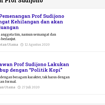
 Prof Sudijono
Pemenangan Prof Sudijono
ngat Kehilangan dan akan
rjuangan
u anggota tim, namun semangat dan
 berlanjut.
oleh
otan Utama
12 Agustus 2020
Pacitanku
lawan Prof Sudijono Lakukan
lbup dengan “Politik Kopi”
dengan beragam karakter, tak harus dengan
an formal.
oleh
tan Utama
27 Juli 2020
Pacitanku