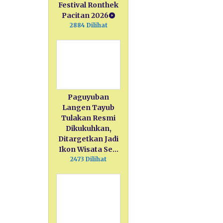
Festival Ronthek
Pacitan 2026
2884 Dilihat
Paguyuban
Langen Tayub
Tulakan Resmi
Dikukuhkan,
Ditargetkan Jadi
Ikon Wisata Se…
2473 Dilihat