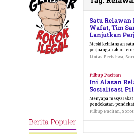
Tag:
Relawan
Satu Relawan 
Wafat, Tim Sa
Lanjutkan Pe
Meski kehilangan sat
perjuangan akan terus
Lintas Peristiwa
,
Sor
Pilbup Pacitan
Ini Alasan Re
Sosialisasi Pi
Menyapa masyarakat 
pendekatan-pendekat
Pilbup Pacitan
,
Soro
Berita Populer