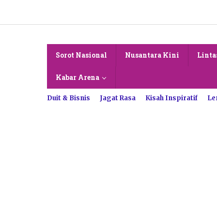
Lewati
ke
konten
Sorot Nasional
Nusantara Kini
Linta
Kabar Arena
Duit & Bisnis
Jagat Rasa
Kisah Inspiratif
Le