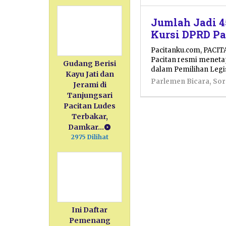
Jumlah Jadi 4
Kursi DPRD Pa
Pacitanku.com, PACI
Pacitan resmi meneta
Gudang Berisi
dalam Pemilihan Legisl
Kayu Jati dan
Parlemen Bicara
,
Sor
Jerami di
Tanjungsari
Pacitan Ludes
Terbakar,
Damkar…
2975 Dilihat
Ini Daftar
Pemenang