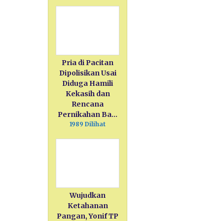
Pria di Pacitan
Dipolisikan Usai
Diduga Hamili
Kekasih dan
Rencana
Pernikahan Ba…
1989 Dilihat
Wujudkan
Ketahanan
Pangan, Yonif TP