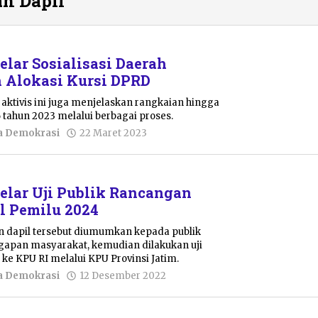
n Dapil
elar Sosialisasi Daerah
 Alokasi Kursi DPRD
ktivis ini juga menjelaskan rangkaian hingga
tahun 2023 melalui berbagai proses.
oleh
a Demokrasi
22 Maret 2023
Putro
Primanto
elar Uji Publik Rancangan
l Pemilu 2024
n dapil tersebut diumumkan kepada publik
apan masyarakat, kemudian dilakukan uji
n ke KPU RI melalui KPU Provinsi Jatim.
oleh
a Demokrasi
12 Desember 2022
Pacitanku