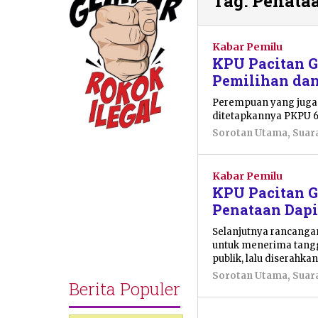
Tag:
Penataa
Kabar Pemilu
KPU Pacitan G
Pemilihan dan
Perempuan yang juga a
ditetapkannya PKPU 6 
Sorotan Utama
,
Suar
Kabar Pemilu
KPU Pacitan G
Penataan Dapi
Selanjutnya rancanga
untuk menerima tangg
publik, lalu diserahka
Sorotan Utama
,
Suar
Berita Populer