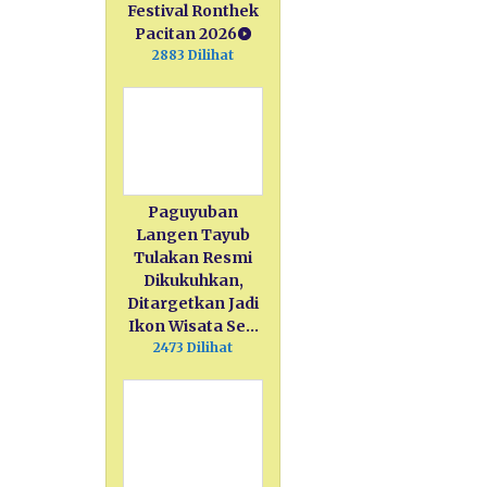
Festival Ronthek
Pacitan 2026
2883 Dilihat
Paguyuban
Langen Tayub
Tulakan Resmi
Dikukuhkan,
Ditargetkan Jadi
Ikon Wisata Se…
2473 Dilihat