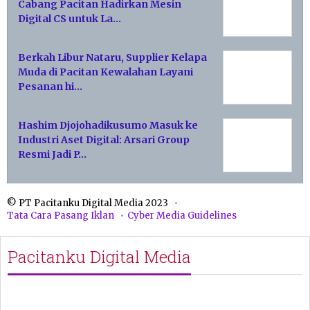
Cabang Pacitan Hadirkan Mesin
Digital CS untuk La…
Berkah Libur Nataru, Supplier Kelapa
Muda di Pacitan Kewalahan Layani
Pesanan hi…
Hashim Djojohadikusumo Masuk ke
Industri Aset Digital: Arsari Group
Resmi Jadi P…
© PT Pacitanku Digital Media 2023
Tata Cara Pasang Iklan
Cyber Media Guidelines
Pacitanku Digital Media