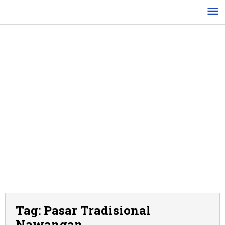
Lewati
ke
konten
Tag:
Pasar Tradisional
Nawangan