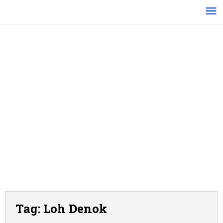
Lewati
ke
konten
Tag:
Loh Denok