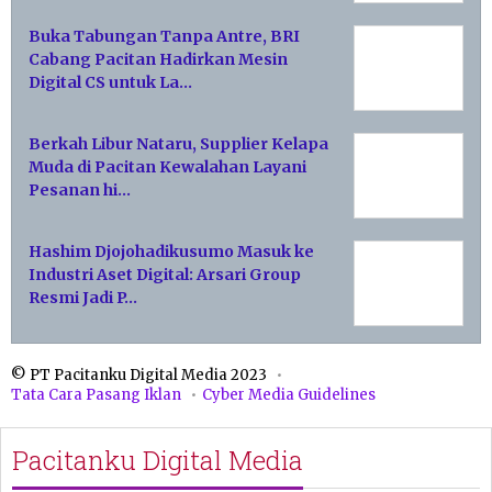
Buka Tabungan Tanpa Antre, BRI
Cabang Pacitan Hadirkan Mesin
Digital CS untuk La…
Berkah Libur Nataru, Supplier Kelapa
Muda di Pacitan Kewalahan Layani
Pesanan hi…
Hashim Djojohadikusumo Masuk ke
Industri Aset Digital: Arsari Group
Resmi Jadi P…
© PT Pacitanku Digital Media 2023
Tata Cara Pasang Iklan
Cyber Media Guidelines
Pacitanku Digital Media