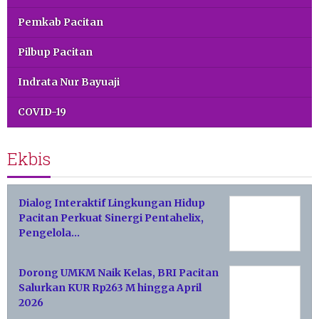
Pemkab Pacitan
Pilbup Pacitan
Indrata Nur Bayuaji
COVID-19
Ekbis
Dialog Interaktif Lingkungan Hidup
Pacitan Perkuat Sinergi Pentahelix,
Pengelola…
Dorong UMKM Naik Kelas, BRI Pacitan
Salurkan KUR Rp263 M hingga April
2026