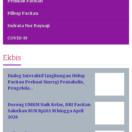
Pemkab Pacitan
Pilbup Pacitan
Indrata Nur Bayuaji
COVID-19
Ekbis
Dialog Interaktif Lingkungan Hidup
Pacitan Perkuat Sinergi Pentahelix,
Pengelola…
Dorong UMKM Naik Kelas, BRI Pacitan
Salurkan KUR Rp263 M hingga April
2026