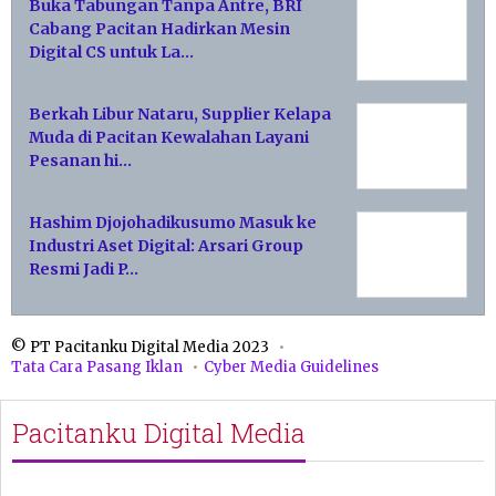
Buka Tabungan Tanpa Antre, BRI
Cabang Pacitan Hadirkan Mesin
Digital CS untuk La…
Berkah Libur Nataru, Supplier Kelapa
Muda di Pacitan Kewalahan Layani
Pesanan hi…
Hashim Djojohadikusumo Masuk ke
Industri Aset Digital: Arsari Group
Resmi Jadi P…
© PT Pacitanku Digital Media 2023
Tata Cara Pasang Iklan
Cyber Media Guidelines
Pacitanku Digital Media