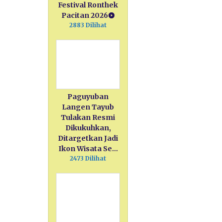
Festival Ronthek
Pacitan 2026
2883 Dilihat
Paguyuban
Langen Tayub
Tulakan Resmi
Dikukuhkan,
Ditargetkan Jadi
Ikon Wisata Se…
2473 Dilihat