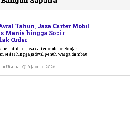
 Bangun Saputra
Awal Tahun, Jasa Carter Mobil
ris Manis hingga Sopir
lak Order
, permintaan jasa carter mobil melonjak
iran order hingga jadwal penuh, warga diimbau
oleh
tan Utama
6 Januari 2026
Ega
Bangun
Saputra