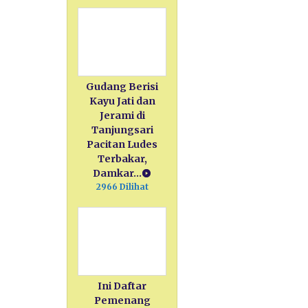
Gudang Berisi
Kayu Jati dan
Jerami di
Tanjungsari
Pacitan Ludes
Terbakar,
Damkar…
2966 Dilihat
Ini Daftar
Pemenang