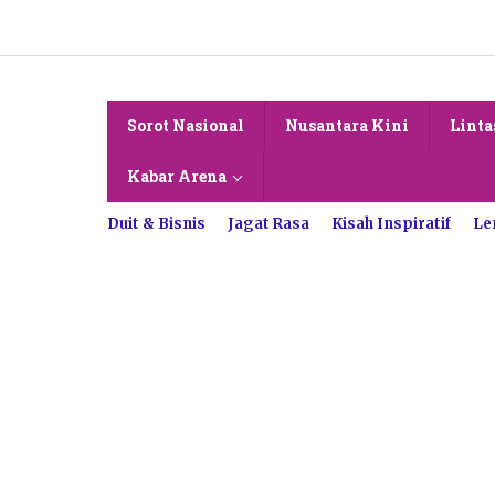
Lewati
ke
konten
Sorot Nasional
Nusantara Kini
Linta
Kabar Arena
Duit & Bisnis
Jagat Rasa
Kisah Inspiratif
Le