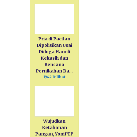
Pria di Pacitan
Dipolisikan Usai
Diduga Hamili
Kekasih dan
Rencana
Pernikahan Ba…
1942 Dilihat
Wujudkan
Ketahanan
Pangan, Yonif TP