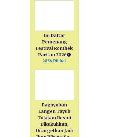
Ini Daftar
Pemenang
Festival Ronthek
Pacitan 2026
2884 Dilihat
Paguyuban
Langen Tayub
Tulakan Resmi
Dikukuhkan,
Ditargetkan Jadi