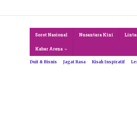
Lewati
ke
konten
Sorot Nasional
Nusantara Kini
Linta
Kabar Arena
Duit & Bisnis
Jagat Rasa
Kisah Inspiratif
Le