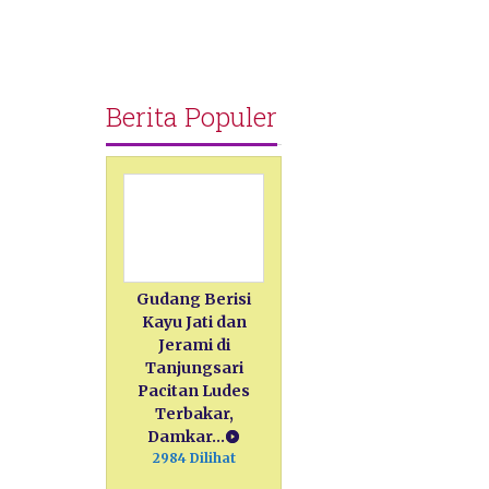
Berita Populer
Gudang Berisi
Kayu Jati dan
Jerami di
Tanjungsari
Pacitan Ludes
Terbakar,
Damkar…
2984 Dilihat