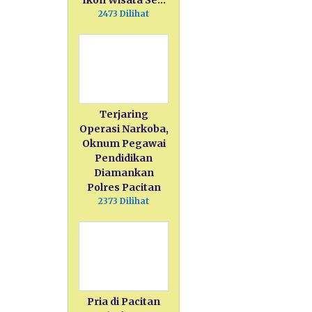
Ikon Wisata Se…
2473 Dilihat
Terjaring
Operasi Narkoba,
Oknum Pegawai
Pendidikan
Diamankan
Polres Pacitan
2373 Dilihat
Pria di Pacitan