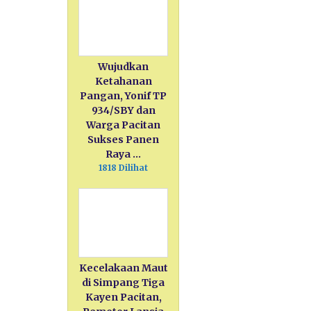
Wujudkan
Ketahanan
Pangan, Yonif TP
934/SBY dan
Warga Pacitan
Sukses Panen
Raya …
1818 Dilihat
Kecelakaan Maut
di Simpang Tiga
Kayen Pacitan,