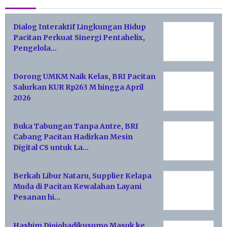
Dialog Interaktif Lingkungan Hidup
Pacitan Perkuat Sinergi Pentahelix,
Pengelola…
Dorong UMKM Naik Kelas, BRI Pacitan
Salurkan KUR Rp263 M hingga April
2026
Buka Tabungan Tanpa Antre, BRI
Cabang Pacitan Hadirkan Mesin
Digital CS untuk La…
Berkah Libur Nataru, Supplier Kelapa
Muda di Pacitan Kewalahan Layani
Pesanan hi…
Hashim Djojohadikusumo Masuk ke