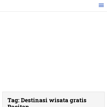
Lewati
ke
konten
Tag:
Destinasi wisata gratis
Pacitan