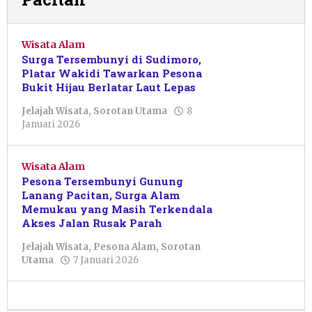
Wisata Alam
Surga Tersembunyi di Sudimoro,
Platar Wakidi Tawarkan Pesona
Bukit Hijau Berlatar Laut Lepas
Jelajah Wisata
,
Sorotan Utama
8
oleh
Januari 2026
Muhammad
Fifaii
Zain
Wisata Alam
Fauzi
Pesona Tersembunyi Gunung
Lanang Pacitan, Surga Alam
Memukau yang Masih Terkendala
Akses Jalan Rusak Parah
Jelajah Wisata
,
Pesona Alam
,
Sorotan
oleh
Utama
7 Januari 2026
Farikha
Alya