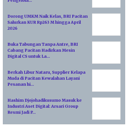
Pengelola…
Dorong UMKM Naik Kelas, BRI Pacitan
Salurkan KUR Rp263 M hingga April
2026
Buka Tabungan Tanpa Antre, BRI
Cabang Pacitan Hadirkan Mesin
Digital CS untuk La…
Berkah Libur Nataru, Supplier Kelapa
Muda di Pacitan Kewalahan Layani
Pesanan hi…
Hashim Djojohadikusumo Masuk ke
Industri Aset Digital: Arsari Group
Resmi Jadi P…