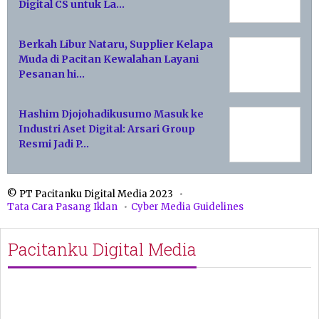
Digital CS untuk La…
Berkah Libur Nataru, Supplier Kelapa
Muda di Pacitan Kewalahan Layani
Pesanan hi…
Hashim Djojohadikusumo Masuk ke
Industri Aset Digital: Arsari Group
Resmi Jadi P…
© PT Pacitanku Digital Media 2023
Tata Cara Pasang Iklan
Cyber Media Guidelines
Pacitanku Digital Media