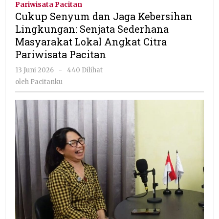
Pariwisata Pacitan
Jaga
Cukup Senyum dan Jaga Kebersihan
Kebersihan
Lingkungan: Senjata Sederhana
Lingkungan:
Masyarakat Lokal Angkat Citra
Senjata
Sederhana
Pariwisata Pacitan
Masyarakat
oleh
13 Juni 2026
-
440 Dilihat
Lokal
Pacitanku
Angkat
oleh
Pacitanku
Citra
Pariwisata
Pacitan