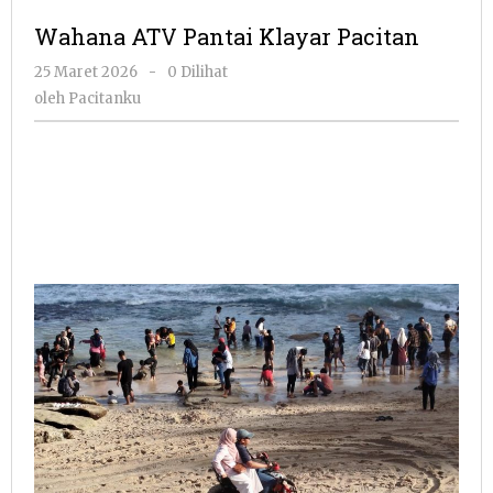
Pantai
Wahana ATV Pantai Klayar Pacitan
Klayar
Pacitan
oleh
25 Maret 2026
-
0 Dilihat
Pacitanku
oleh
Pacitanku