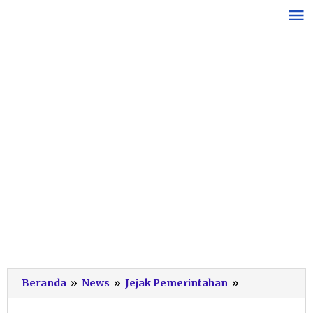
Lewati
ke
konten
Patuhi
Beranda
»
News
»
Jejak Pemerintahan
»
Edaran
Mendagri,