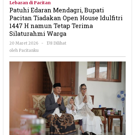
Lebaran di Pacitan
Bupati
Patuhi Edaran Mendagri, Bupati
Pacitan
Pacitan Tiadakan Open House Idulfitri
Tiadakan
1447 H namun Tetap Terima
Open
House
Silaturahmi Warga
Idulfitri
oleh
20 Maret 2026
-
178 Dilihat
1447
Pacitanku
H
oleh
Pacitanku
namun
Tetap
Terima
Silaturahmi
Warga