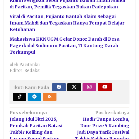
Klaim Pengikut Sebut Pujianto Ikhsan Imam Mahdi
di Pacitan, Pemilik Tegaskan Bukan Padepokan
Viral di Pacitan, Pujianto Bantah Klaim Sebagai
Imam Mahdi dan Tegaskan Hanya Tempat Belajar
Ketuhanan
Mahasiswa KKN UGM Gelar Donor Darah di Desa
Pagerkidul Sudimoro Pacitan, 11 Kantong Darah
Terkumpul
oleh
Pacitanku
Editor: Redaksi
Ikuti Kami Pada
Navigasi
Pos sebelumnya
Pos berikutnya
Jelang Idul Fitri 2026,
Hadir Tanpa Lomba,
pos
Pemkab Pacitan Batasi
Door Prize 5 Kambing
Takbir Keliling dan
Jadi Daya Tarik Festival
Larang Sound System
Takbir Keliling Pagerlor