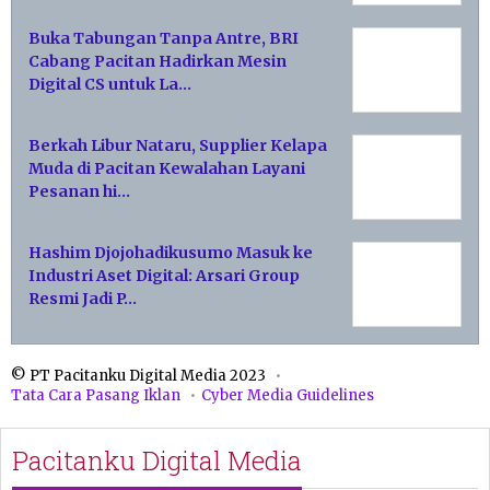
Buka Tabungan Tanpa Antre, BRI
Cabang Pacitan Hadirkan Mesin
Digital CS untuk La…
Berkah Libur Nataru, Supplier Kelapa
Muda di Pacitan Kewalahan Layani
Pesanan hi…
Hashim Djojohadikusumo Masuk ke
Industri Aset Digital: Arsari Group
Resmi Jadi P…
© PT Pacitanku Digital Media 2023
Tata Cara Pasang Iklan
Cyber Media Guidelines
Pacitanku Digital Media