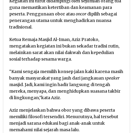
Kegiatan ini turut didampingi oleh sejumlah orang tua
guna memastikan ketertiban dan keamanan para
peserta. Penggunaan obor atau
oncor
dipilih sebagai
penerangan utama untuk menghadirkan nuansa
tradisional.
Ketua Remaja Masjid Al-Iman, Aziz Pratoko,
mengatakan kegiatan ini bukan sekadar tradisi rutin,
melainkan sarat akan nilai dakwah dan kepedulian
sosial terhadap sesama warga.
“Kami sengaja memilih konsep jalan kaki karena masih
banyak masyarakat yang jauh dari jangkauan
speaker
masjid. Jadi, kami ingin hadir langsung di tengah
mereka, menyapa, dan menghidupkan suasana takbir
di lingkungan,”kata Aziz.
Aziz menjelaskan bahwa obor yang dibawa peserta
memiliki filosofi tersendiri. Menurutnya, hal tersebut
menjadi sarana edukasi bagi anak-anak untuk
memahami nilai sejarah masa lalu.