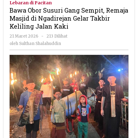
Lebaran di Pacitan
Gang
Bawa Obor Susuri Gang Sempit, Remaja
Sempit,
Masjid di Ngadirejan Gelar Takbir
Remaja
Keliling Jalan Kaki
Masjid
di
oleh
21 Maret 2026
-
213 Dilihat
Ngadirejan
Sulthan
oleh
Sulthan Shalahuddin
Gelar
Shalahuddin
Takbir
Keliling
Jalan
Kaki