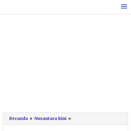
Lewati
ke
konten
Bawa
Beranda
»
Nusantara Kini
»
Obor
Susuri