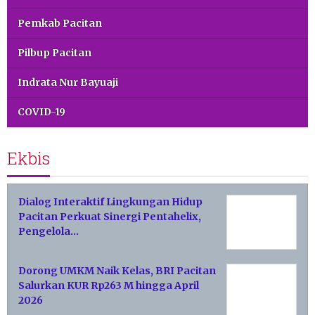
Pemkab Pacitan
Pilbup Pacitan
Indrata Nur Bayuaji
COVID-19
Ekbis
Dialog Interaktif Lingkungan Hidup
Pacitan Perkuat Sinergi Pentahelix,
Pengelola…
Dorong UMKM Naik Kelas, BRI Pacitan
Salurkan KUR Rp263 M hingga April
2026