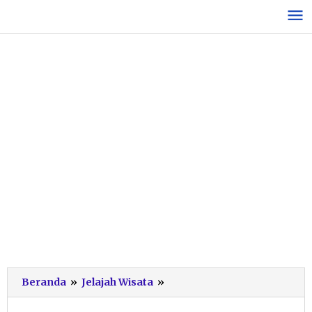
Lewati
ke
konten
Libur
Beranda
»
Jelajah Wisata
»
Lebaran
Hari