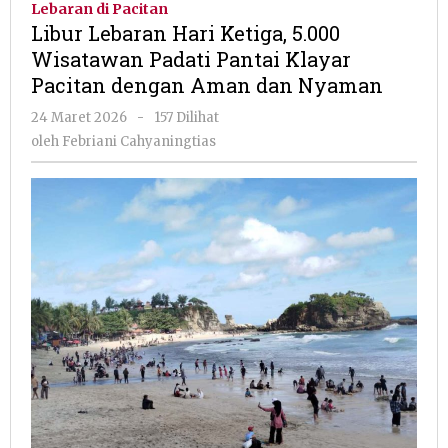
Lebaran di Pacitan
Ketiga,
Libur Lebaran Hari Ketiga, 5.000
5.000
Wisatawan Padati Pantai Klayar
Wisatawan
Pacitan dengan Aman dan Nyaman
Padati
Pantai
oleh
24 Maret 2026
-
157 Dilihat
Klayar
Febriani
oleh
Febriani Cahyaningtias
Pacitan
Cahyaningtias
dengan
Aman
dan
Nyaman