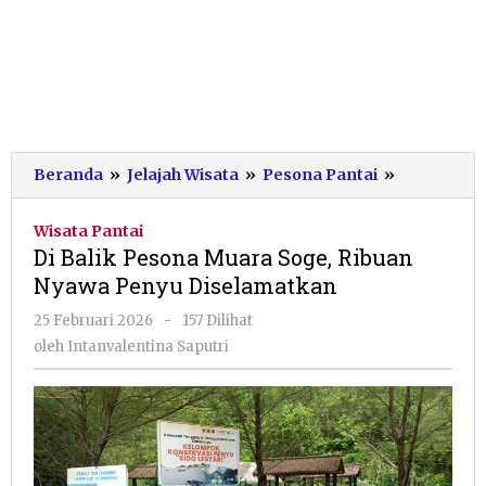
Di
Beranda
»
Jelajah Wisata
»
Pesona Pantai
»
Balik
Pesona
Wisata Pantai
Muara
Di Balik Pesona Muara Soge, Ribuan
Soge,
Nyawa Penyu Diselamatkan
Ribuan
Nyawa
oleh
25 Februari 2026
-
157 Dilihat
Penyu
Intanvalentina
oleh
Intanvalentina Saputri
Diselamat
Saputri