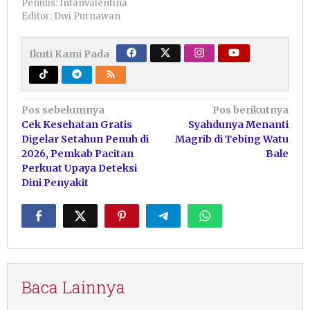
Penulis: Intanvalentina
Editor: Dwi Purnawan
Ikuti Kami Pada
Navigasi
Pos sebelumnya
Pos berikutnya
Cek Kesehatan Gratis
Syahdunya Menanti
pos
Digelar Setahun Penuh di
Magrib di Tebing Watu
2026, Pemkab Pacitan
Bale
Perkuat Upaya Deteksi
Dini Penyakit
Baca Lainnya