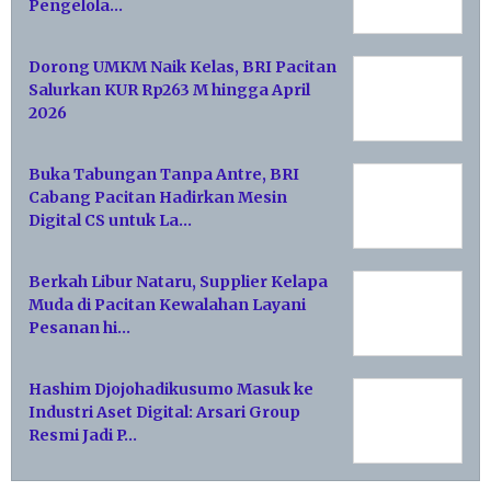
Pengelola…
Dorong UMKM Naik Kelas, BRI Pacitan
Salurkan KUR Rp263 M hingga April
2026
Buka Tabungan Tanpa Antre, BRI
Cabang Pacitan Hadirkan Mesin
Digital CS untuk La…
Berkah Libur Nataru, Supplier Kelapa
Muda di Pacitan Kewalahan Layani
Pesanan hi…
Hashim Djojohadikusumo Masuk ke
Industri Aset Digital: Arsari Group
Resmi Jadi P…