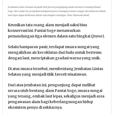
Jembatan Lintas Selatan menjadi titik favorit pengunjung untuk memotret lanskap Pantai
Soge. Dari sudut ini, perpaduan hamparan pasir, tenangnya muara sungai, dan deburan ombak
laut lepas dapat dinikmati dalam satu bingkai sekaligus. (Foto: Intanvalentina)
Keunikan tata ruang alam menjadi saksi bisu
konservasi ini. Pantai Soge menawarkan
pemandangan tiga elemen dalam satu bingkai (
frame
).
Selain hamparan pasir, terdapat muara sungai yang
mengalirkan air kecoklatan dari hulu untuk bertemu
dengan laut, menciptakan gradasi warna yang unik.
Di atas muara tersebut, membentang Jembatan Lintas
Selatan yang menjadi titik favorit wisatawan.
Dari atas jembatan ini, pengunjung dapat melihat
secara utuh bentang alam Pantai Soge, muara sungai
yang tenang, ombak laut lepas, sekaligus menjadi area
pengawasan alam bagi keberlangsungan hidup
ekosistem penyu di sekitarnya.