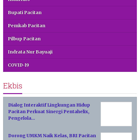
Bupati Pacitan
Pemkab Pacitan
Pilbup Pacitan
Indrata Nur Bayuaji
COVID-19
Ekbis
Dialog Interaktif Lingkungan Hidup
Pacitan Perkuat Sinergi Pentahelix,
Pengelola…
Dorong UMKM Naik Kelas, BRI Pacitan