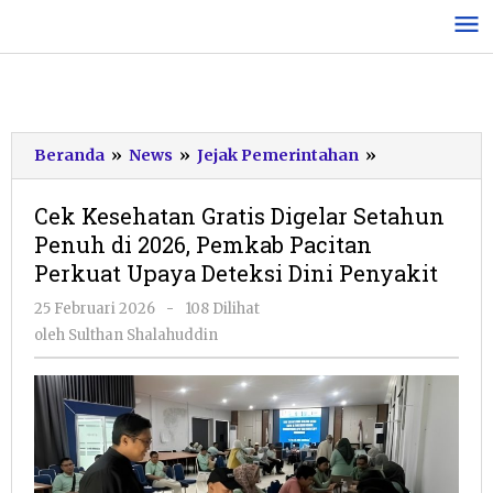
Lewati
ke
konten
Cek
Beranda
»
News
»
Jejak Pemerintahan
»
Kesehatan
Gratis
Cek Kesehatan Gratis Digelar Setahun
Digelar
Penuh di 2026, Pemkab Pacitan
Setahun
Perkuat Upaya Deteksi Dini Penyakit
Penuh
di
oleh
25 Februari 2026
-
108 Dilihat
2026,
Sulthan
oleh
Sulthan Shalahuddin
Pemkab
Shalahuddin
Pacitan
Perkuat
Upaya
Deteksi
Dini
Penyakit