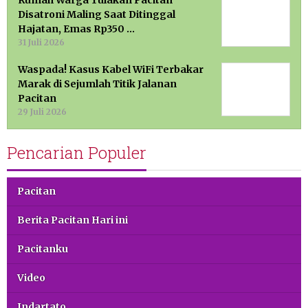
Rumah Warga Tulakan Pacitan
Disatroni Maling Saat Ditinggal
Hajatan, Emas Rp350 …
31 Juli 2026
Waspada! Kasus Kabel WiFi Terbakar
Marak di Sejumlah Titik Jalanan
Pacitan
29 Juli 2026
Pencarian Populer
Pacitan
Berita Pacitan Hari ini
Pacitanku
Video
Indartato