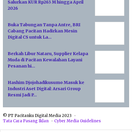
Salurkan KUR Rp263 M hingga April
2026
Buka Tabungan Tanpa Antre, BRI
Cabang Pacitan Hadirkan Mesin
Digital CS untuk La…
Berkah Libur Nataru, Supplier Kelapa
Muda di Pacitan Kewalahan Layani
Pesanan hi…
Hashim Djojohadikusumo Masuk ke
Industri Aset Digital: Arsari Group
Resmi Jadi P…
© PT Pacitanku Digital Media 2023
Tata Cara Pasang Iklan
Cyber Media Guidelines