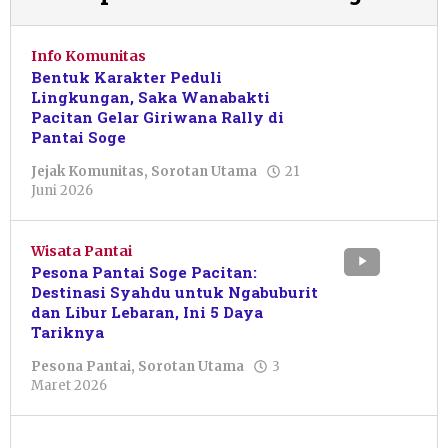
Info Komunitas
Bentuk Karakter Peduli
Lingkungan, Saka Wanabakti
Pacitan Gelar Giriwana Rally di
Pantai Soge
Jejak Komunitas
,
Sorotan Utama
21
oleh
Juni 2026
Resi
Wulandari
Wisata Pantai
Pesona Pantai Soge Pacitan:
Destinasi Syahdu untuk Ngabuburit
dan Libur Lebaran, Ini 5 Daya
Tariknya
Pesona Pantai
,
Sorotan Utama
3
oleh
Maret 2026
Intanvalentina
Saputri