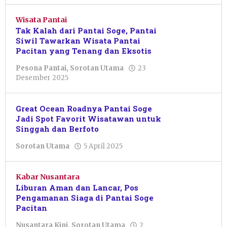
Wisata Pantai
Tak Kalah dari Pantai Soge, Pantai
Siwil Tawarkan Wisata Pantai
Pacitan yang Tenang dan Eksotis
Pesona Pantai
,
Sorotan Utama
23
oleh
Desember 2025
Raden
Muhammad
Reza
Great Ocean Roadnya Pantai Soge
Kusuma
Jadi Spot Favorit Wisatawan untuk
W
Singgah dan Berfoto
oleh
Sorotan Utama
5 April 2025
Nur
Azizah
Kabar Nusantara
Liburan Aman dan Lancar, Pos
Pengamanan Siaga di Pantai Soge
Pacitan
Nusantara Kini
,
Sorotan Utama
2