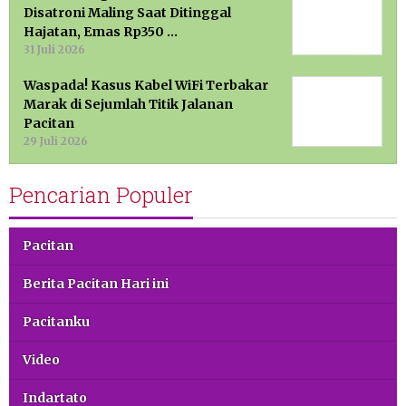
Disatroni Maling Saat Ditinggal
Hajatan, Emas Rp350 …
31 Juli 2026
Waspada! Kasus Kabel WiFi Terbakar
Marak di Sejumlah Titik Jalanan
Pacitan
29 Juli 2026
Pencarian Populer
Pacitan
Berita Pacitan Hari ini
Pacitanku
Video
Indartato