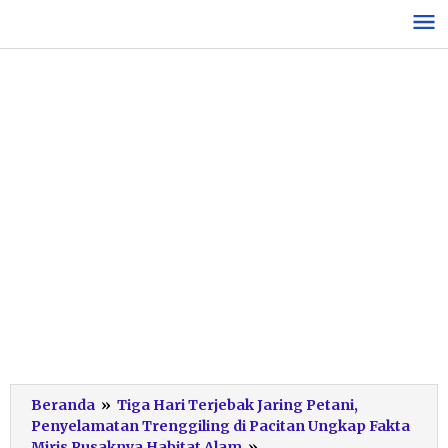
Lewati
ke
konten
Beranda
»
Tiga Hari Terjebak Jaring Petani,
Penyelamatan Trenggiling di Pacitan Ungkap Fakta
Penyelamatan
Miris Rusaknya Habitat Alam
»