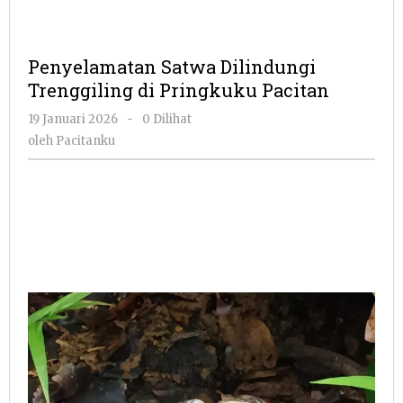
Penyelamatan Satwa Dilindungi
Trenggiling di Pringkuku Pacitan
oleh
19 Januari 2026
-
0 Dilihat
Pacitanku
oleh
Pacitanku