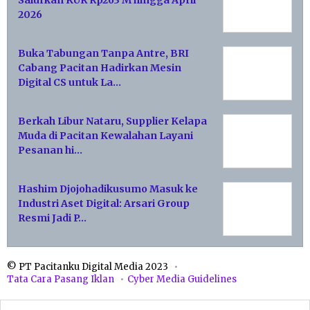
Salurkan KUR Rp263 M hingga April
2026
Buka Tabungan Tanpa Antre, BRI
Cabang Pacitan Hadirkan Mesin
Digital CS untuk La…
Berkah Libur Nataru, Supplier Kelapa
Muda di Pacitan Kewalahan Layani
Pesanan hi…
Hashim Djojohadikusumo Masuk ke
Industri Aset Digital: Arsari Group
Resmi Jadi P…
© PT Pacitanku Digital Media 2023
Tata Cara Pasang Iklan
Cyber Media Guidelines