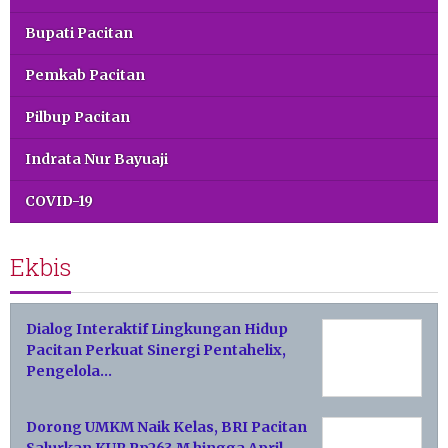
Bupati Pacitan
Pemkab Pacitan
Pilbup Pacitan
Indrata Nur Bayuaji
COVID-19
Ekbis
Dialog Interaktif Lingkungan Hidup
Pacitan Perkuat Sinergi Pentahelix,
Pengelola…
Dorong UMKM Naik Kelas, BRI Pacitan