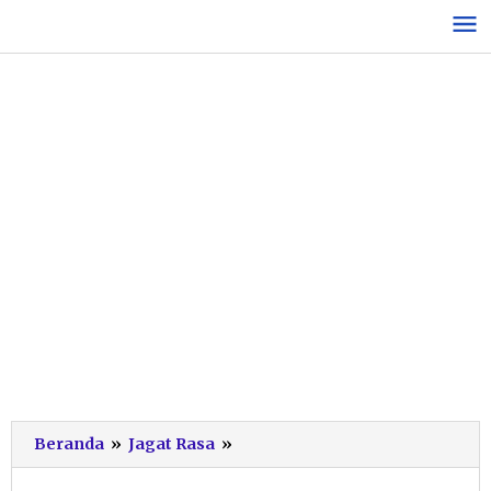
Lewati
ke
konten
Mengulik
Beranda
»
Jagat Rasa
»
Kolong
Gemblong