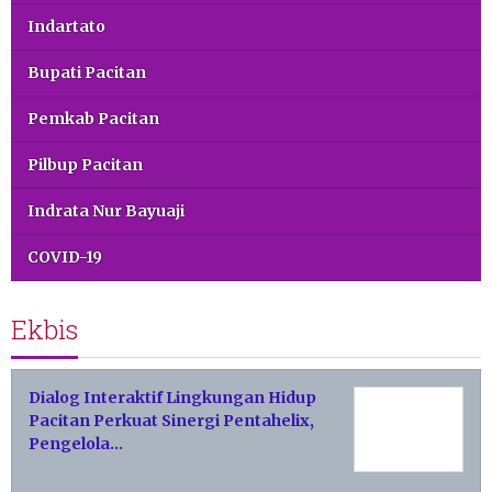
Indartato
Bupati Pacitan
Pemkab Pacitan
Pilbup Pacitan
Indrata Nur Bayuaji
COVID-19
Ekbis
Dialog Interaktif Lingkungan Hidup
Pacitan Perkuat Sinergi Pentahelix,
Pengelola…