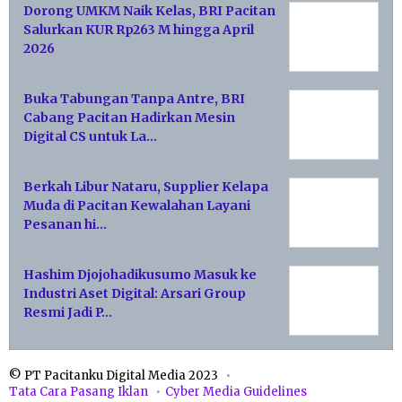
Dorong UMKM Naik Kelas, BRI Pacitan
Salurkan KUR Rp263 M hingga April
2026
Buka Tabungan Tanpa Antre, BRI
Cabang Pacitan Hadirkan Mesin
Digital CS untuk La…
Berkah Libur Nataru, Supplier Kelapa
Muda di Pacitan Kewalahan Layani
Pesanan hi…
Hashim Djojohadikusumo Masuk ke
Industri Aset Digital: Arsari Group
Resmi Jadi P…
© PT Pacitanku Digital Media 2023
Tata Cara Pasang Iklan
Cyber Media Guidelines