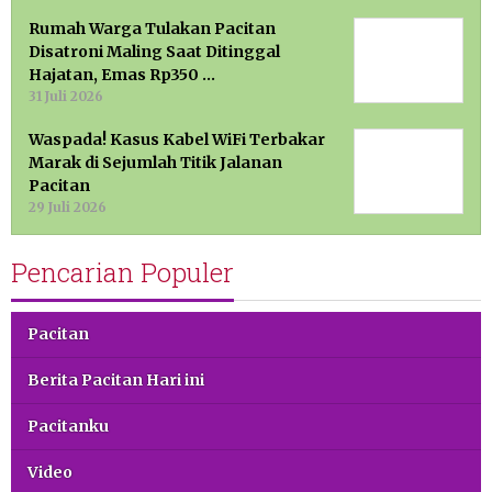
Rumah Warga Tulakan Pacitan
Disatroni Maling Saat Ditinggal
Hajatan, Emas Rp350 …
31 Juli 2026
Waspada! Kasus Kabel WiFi Terbakar
Marak di Sejumlah Titik Jalanan
Pacitan
29 Juli 2026
Pencarian Populer
Pacitan
Berita Pacitan Hari ini
Pacitanku
Video