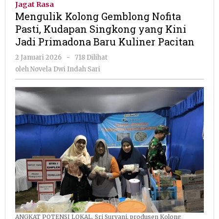
Jagat Rasa
Nofita
Mengulik Kolong Gemblong Nofita
Pasti,
Pasti, Kudapan Singkong yang Kini
Kudapan
Jadi Primadona Baru Kuliner Pacitan
Singkong
yang
oleh
2 Januari 2026
-
718 Dilihat
Kini
Novela
oleh
Novela Dwi Indah Sari
Jadi
Dwi
Primadona
Indah
Baru
Sari
Kuliner
Pacitan
ANGKAT POTENSI LOKAL. Sri Suryani, produsen Kolong