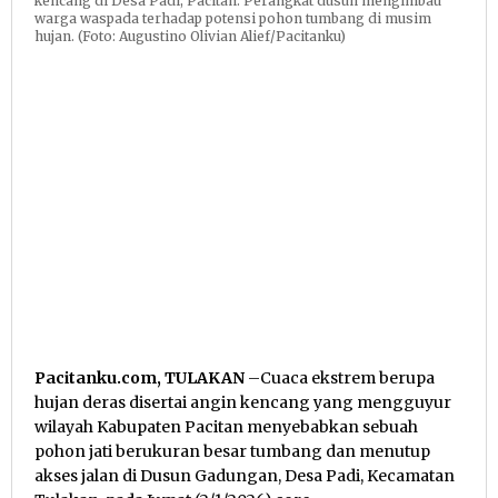
kencang di Desa Padi, Pacitan. Perangkat dusun mengimbau
warga waspada terhadap potensi pohon tumbang di musim
hujan. (Foto: Augustino Olivian Alief/Pacitanku)
Pacitanku.com, TULAKAN
–Cuaca ekstrem berupa
hujan deras disertai angin kencang yang mengguyur
wilayah Kabupaten Pacitan menyebabkan sebuah
pohon jati berukuran besar tumbang dan menutup
akses jalan di Dusun Gadungan, Desa Padi, Kecamatan