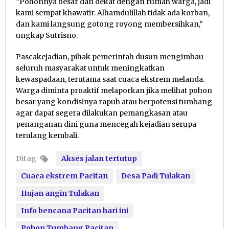
“Pohonnya besar dan dekat dengan rumah warga, jadi
kami sempat khawatir. Alhamdulillah tidak ada korban,
dan kami langsung gotong royong membersihkan,”
ungkap Sutrisno.
Pascakejadian, pihak pemerintah dusun mengimbau
seluruh masyarakat untuk meningkatkan
kewaspadaan, terutama saat cuaca ekstrem melanda.
Warga diminta proaktif melaporkan jika melihat pohon
besar yang kondisinya rapuh atau berpotensi tumbang
agar dapat segera dilakukan pemangkasan atau
penanganan dini guna mencegah kejadian serupa
terulang kembali.
Ditag
Akses jalan tertutup
Cuaca ekstrem Pacitan
Desa Padi Tulakan
Hujan angin Tulakan
Info bencana Pacitan hari ini
Pohon Tumbang Pacitan