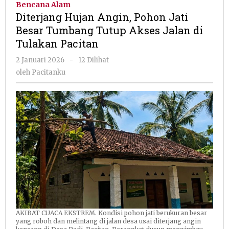
Bencana Alam
Pohon
Diterjang Hujan Angin, Pohon Jati
Jati
Besar Tumbang Tutup Akses Jalan di
Besar
Tulakan Pacitan
Tumban
Tutup
oleh
2 Januari 2026
-
12 Dilihat
Akses
Pacitanku
oleh
Pacitanku
Jalan
di
Tulakan
Pacitan
AKIBAT CUACA EKSTREM. Kondisi pohon jati berukuran besar
yang roboh dan melintang di jalan desa usai diterjang angin