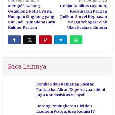
Navigasi
Pos sebelumnya
Pos berikutnya
Mengulik Kolong
Genjot Kualitas Layanan,
pos
Gemblong Nofita Pasti,
Kecamatan Pacitan
Kudapan Singkong yang
Jadikan Survei Kepuasan
Kini Jadi Primadona Baru
Warga sebagai Tolok
Kuliner Pacitan
Ukur Evaluasi Kinerja
Baca Lainnya
Pemkab dan Kemenag Pacitan
Pantau Isu Aliran Kepercayaan demi
Jaga Kondusivitas Wilayah
Dorong Peningkatan Gizi dan
Ekonomi Warga, Aleg Komisi IV