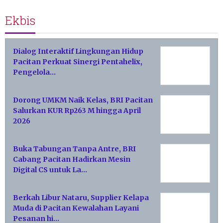
Ekbis
Dialog Interaktif Lingkungan Hidup
Pacitan Perkuat Sinergi Pentahelix,
Pengelola…
Dorong UMKM Naik Kelas, BRI Pacitan
Salurkan KUR Rp263 M hingga April
2026
Buka Tabungan Tanpa Antre, BRI
Cabang Pacitan Hadirkan Mesin
Digital CS untuk La…
Berkah Libur Nataru, Supplier Kelapa
Muda di Pacitan Kewalahan Layani
Pesanan hi…