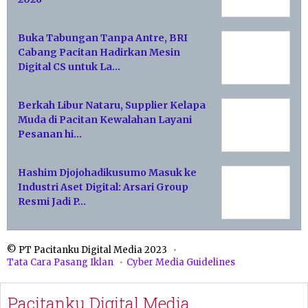
Buka Tabungan Tanpa Antre, BRI
Cabang Pacitan Hadirkan Mesin
Digital CS untuk La…
Berkah Libur Nataru, Supplier Kelapa
Muda di Pacitan Kewalahan Layani
Pesanan hi…
Hashim Djojohadikusumo Masuk ke
Industri Aset Digital: Arsari Group
Resmi Jadi P…
© PT Pacitanku Digital Media 2023
Tata Cara Pasang Iklan
Cyber Media Guidelines
Pacitanku Digital Media