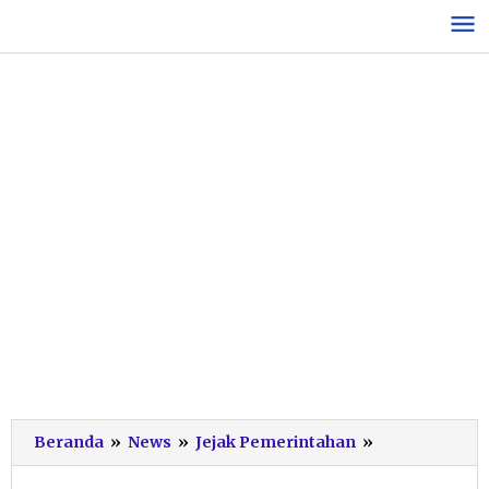
Lewati
ke
konten
Genjot
Beranda
»
News
»
Jejak Pemerintahan
»
Kualitas
Layanan,