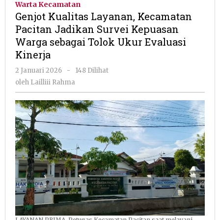
Warta Kecamatan
Kecamatan
Genjot Kualitas Layanan, Kecamatan
Pacitan
Pacitan Jadikan Survei Kepuasan
Jadikan
Warga sebagai Tolok Ukur Evaluasi
Survei
Kepuasan
Kinerja
Warga
oleh
2 Januari 2026
-
148 Dilihat
sebagai
Lailliii
Tolok
oleh
Lailliii Rahma
Rahma
Ukur
Evaluasi
Kinerja
LAYANAN PRIMA. Petugas Kecamatan Pacitan saat melayani