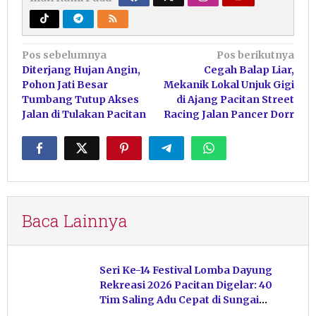
Navigasi
Pos sebelumnya
Pos berikutnya
Diterjang Hujan Angin,
Cegah Balap Liar,
pos
Pohon Jati Besar
Mekanik Lokal Unjuk Gigi
Tumbang Tutup Akses
di Ajang Pacitan Street
Jalan di Tulakan Pacitan
Racing Jalan Pancer Dorr
Baca Lainnya
Seri Ke-14 Festival Lomba Dayung
Rekreasi 2026 Pacitan Digelar: 40
Tim Saling Adu Cepat di Sungai
Ngiroboyo