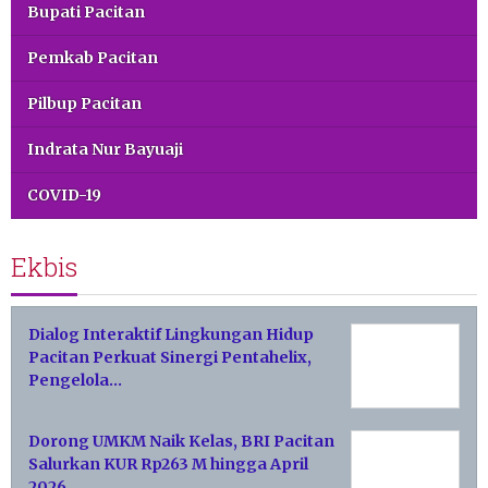
Bupati Pacitan
Pemkab Pacitan
Pilbup Pacitan
Indrata Nur Bayuaji
COVID-19
Ekbis
Dialog Interaktif Lingkungan Hidup
Pacitan Perkuat Sinergi Pentahelix,
Pengelola…
Dorong UMKM Naik Kelas, BRI Pacitan
Salurkan KUR Rp263 M hingga April
2026