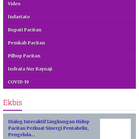
Video
Indartato
Bupati Pacitan
Pemkab Pacitan
Pilbup Pacitan
Indrata Nur Bayuaji
COVID-19
Ekbis
Dialog Interaktif Lingkungan Hidup
Pacitan Perkuat Sinergi Pentahelix,
Pengelola…