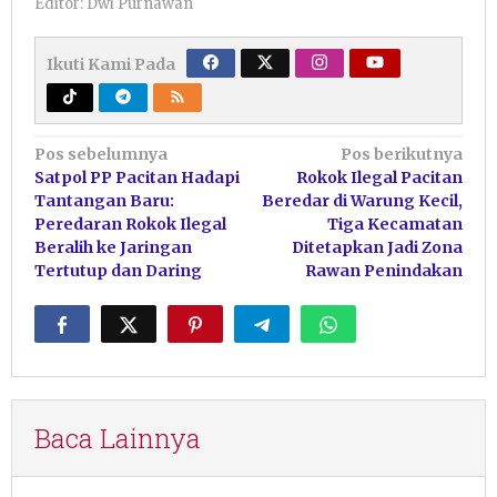
Editor: Dwi Purnawan
Ikuti Kami Pada
Navigasi
Pos sebelumnya
Pos berikutnya
Satpol PP Pacitan Hadapi
Rokok Ilegal Pacitan
pos
Tantangan Baru:
Beredar di Warung Kecil,
Peredaran Rokok Ilegal
Tiga Kecamatan
Beralih ke Jaringan
Ditetapkan Jadi Zona
Tertutup dan Daring
Rawan Penindakan
Baca Lainnya