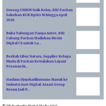
Dorong UMKM Naik Kelas, BRI Pacitan
Salurkan KUR Rp263 M hingga April
2026
Buka Tabungan Tanpa Antre, BRI
Cabang Pacitan Hadirkan Mesin
Digital CS untuk La…
Berkah Libur Nataru, Supplier Kelapa
Muda di Pacitan Kewalahan Layani
Pesanan hi…
Hashim Djojohadikusumo Masuk ke
Industri Aset Digital: Arsari Group
Resmi Jadi P…