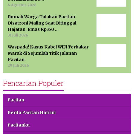
4 Agustus 2026
Rumah Warga Tulakan Pacitan
Disatroni Maling Saat Ditinggal
Hajatan, Emas Rp350 …
31 Juli 2026
Waspada! Kasus Kabel WiFi Terbakar
Marak di Sejumlah Titik Jalanan
Pacitan
29 Juli 2026
Pencarian Populer
Pacitan
Berita Pacitan Hari ini
Pacitanku