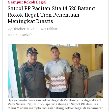
Gempur Rokok Ilegal
Sita
Satpol PP Pacitan Sita 14.520 Batang
14.520
Rokok Ilegal, Tren Penemuan
Batang
Meningkat Drastis
Rokok
Ilegal,
oleh
29 Oktober 2025
-
415 Dilihat
Tren
Nur
oleh
Nur Azizah
Penemuan
Azizah
Meningkat
Drastis
Upaya pemberantasan rokok ilegal di Pacitan terus digalakkan!
Pada Selasa, 29 Juli 2025, aparat gabungan Satpol PP dan Bea
Cukai Madiun menyita ratusan batang rokok ilegal di Kecamatan