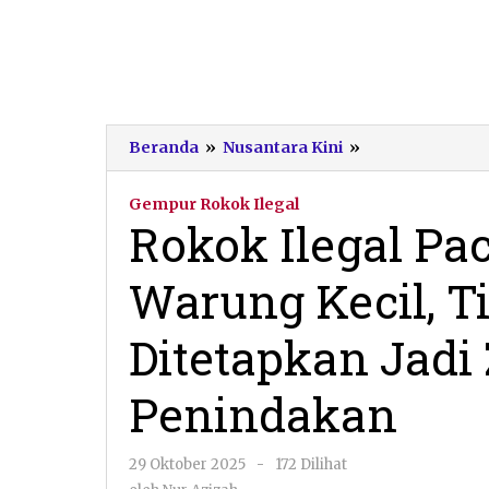
Rokok
Beranda
»
Nusantara Kini
»
Ilegal
Pacitan
Gempur Rokok Ilegal
Beredar
Rokok Ilegal Pac
di
Warung
Warung Kecil, 
Kecil,
Tiga
Kecamatan
Ditetapkan Jad
Ditetapkan
Jadi
Penindakan
Zona
Rawan
Penindakan
oleh
29 Oktober 2025
-
172 Dilihat
Nur