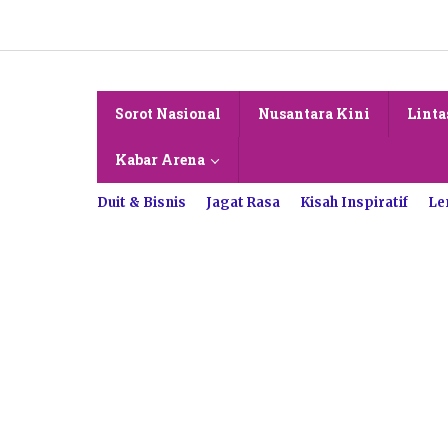
Lewati
ke
konten
Sorot Nasional
Nusantara Kini
Linta
Kabar Arena
Duit & Bisnis
Jagat Rasa
Kisah Inspiratif
Le