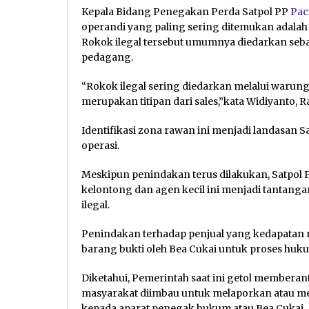
Kepala Bidang Penegakan Perda Satpol PP
Pac
operandi yang paling sering ditemukan adalah 
Rokok ilegal tersebut umumnya diedarkan sebag
pedagang.
“Rokok ilegal sering diedarkan melalui warung
merupakan titipan dari sales,”kata Widiyanto, Ra
Identifikasi zona rawan ini menjadi landasan
operasi.
Meskipun penindakan terus dilakukan, Satpol
kelontong dan agen kecil ini menjadi tantang
ilegal.
Penindakan terhadap penjual yang kedapatan 
barang bukti oleh Bea Cukai untuk proses hukum
Diketahui, Pemerintah saat ini getol memberant
masyarakat diimbau untuk melaporkan atau me
kepada aparat penegak hukum atau Bea Cukai.