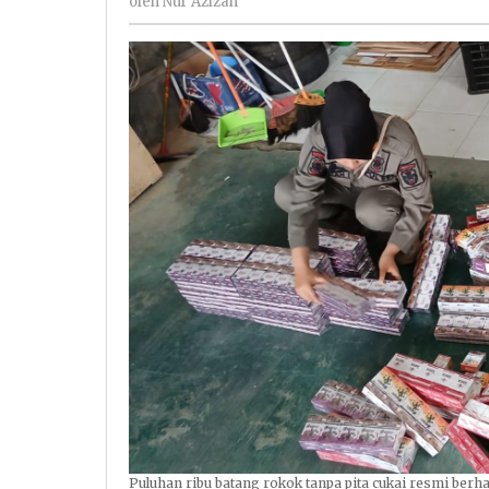
oleh
Nur Azizah
Azizah
Puluhan ribu batang rokok tanpa pita cukai resmi berh