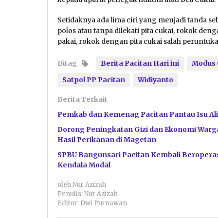
Setidaknya ada lima ciri yang menjadi tanda se
polos atau tanpa dilekati pita cukai, rokok den
pakai, rokok dengan pita cukai salah peruntuka
Ditag
Berita Pacitan Hari ini
Modus 
Satpol PP Pacitan
Widiyanto
Berita Terkait
Pemkab dan Kemenag Pacitan Pantau Isu Ali
Dorong Peningkatan Gizi dan Ekonomi Warga
Hasil Perikanan di Magetan
SPBU Bangunsari Pacitan Kembali Beroperas
Kendala Modal
oleh
Nur Azizah
Penulis: Nur Azizah
Editor: Dwi Purnawan