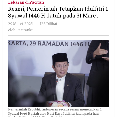
Lebaran di Pacitan
Idulfitri
Resmi, Pemerintah Tetapkan Idulfitri 1
1
Syawal 1446 H Jatuh pada 31 Maret
Syawal
1446
oleh
29 Maret 2025
-
126 Dilihat
H
Pacitanku
oleh
Pacitanku
Jatuh
pada
31
Maret
Pemerintah Republik Indonesia secara resmi menetapkan 1
Syawal 1446 Hijriah atau Hari Raya Idulfitri jatuh pada hari