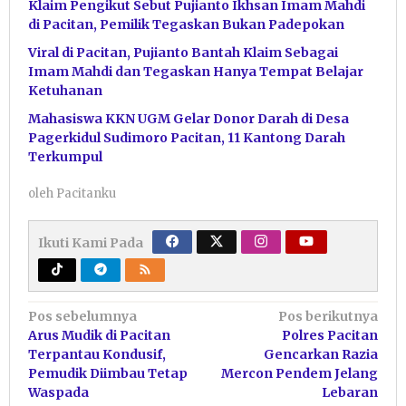
Klaim Pengikut Sebut Pujianto Ikhsan Imam Mahdi
di Pacitan, Pemilik Tegaskan Bukan Padepokan
Viral di Pacitan, Pujianto Bantah Klaim Sebagai
Imam Mahdi dan Tegaskan Hanya Tempat Belajar
Ketuhanan
Mahasiswa KKN UGM Gelar Donor Darah di Desa
Pagerkidul Sudimoro Pacitan, 11 Kantong Darah
Terkumpul
oleh
Pacitanku
Ikuti Kami Pada
Navigasi
Pos sebelumnya
Pos berikutnya
Arus Mudik di Pacitan
Polres Pacitan
pos
Terpantau Kondusif,
Gencarkan Razia
Pemudik Diimbau Tetap
Mercon Pendem Jelang
Waspada
Lebaran