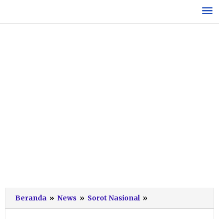
Lewati
ke
konten
Resmi,
Beranda
»
News
»
Sorot Nasional
»
Pemerintah
Tetapkan