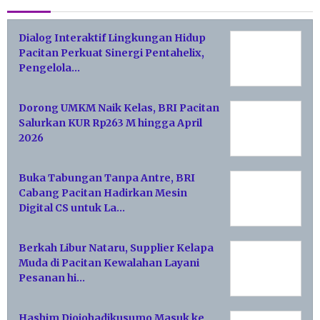
Dialog Interaktif Lingkungan Hidup
Pacitan Perkuat Sinergi Pentahelix,
Pengelola…
Dorong UMKM Naik Kelas, BRI Pacitan
Salurkan KUR Rp263 M hingga April
2026
Buka Tabungan Tanpa Antre, BRI
Cabang Pacitan Hadirkan Mesin
Digital CS untuk La…
Berkah Libur Nataru, Supplier Kelapa
Muda di Pacitan Kewalahan Layani
Pesanan hi…
Hashim Djojohadikusumo Masuk ke