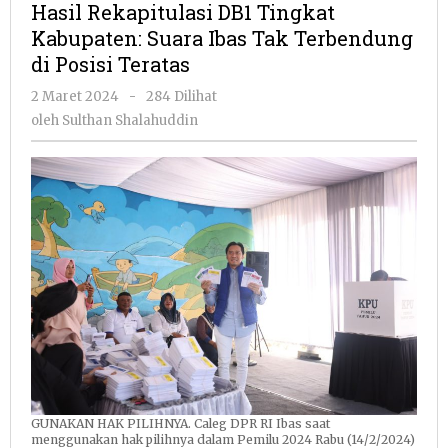
Hasil Rekapitulasi DB1 Tingkat
Tingkat
Kabupaten: Suara Ibas Tak Terbendung
Kabupaten:
di Posisi Teratas
Suara
Ibas
oleh
2 Maret 2024
-
284 Dilihat
Tak
Sulthan
oleh
Sulthan Shalahuddin
Terbendung
Shalahuddin
di
Posisi
Teratas
GUNAKAN HAK PILIHNYA. Caleg DPR RI Ibas saat
menggunakan hak pilihnya dalam Pemilu 2024 Rabu (14/2/2024)