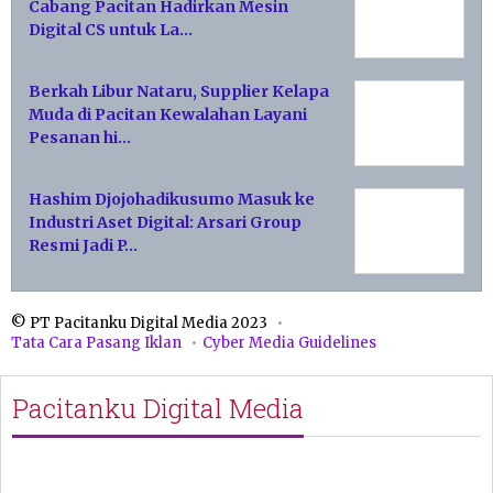
Cabang Pacitan Hadirkan Mesin
Digital CS untuk La…
Berkah Libur Nataru, Supplier Kelapa
Muda di Pacitan Kewalahan Layani
Pesanan hi…
Hashim Djojohadikusumo Masuk ke
Industri Aset Digital: Arsari Group
Resmi Jadi P…
© PT Pacitanku Digital Media 2023
Tata Cara Pasang Iklan
Cyber Media Guidelines
Pacitanku Digital Media