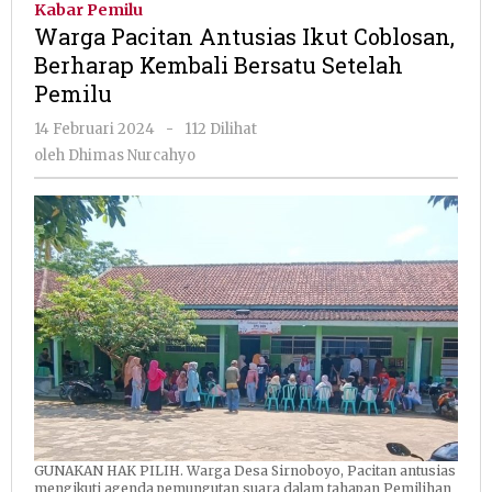
Kabar Pemilu
Ikut
Warga Pacitan Antusias Ikut Coblosan,
Coblosan,
Berharap Kembali Bersatu Setelah
Berharap
Pemilu
Kembali
Bersatu
oleh
14 Februari 2024
-
112 Dilihat
Setelah
Dhimas
oleh
Dhimas Nurcahyo
Pemilu
Nurcahyo
GUNAKAN HAK PILIH. Warga Desa Sirnoboyo, Pacitan antusias
mengikuti agenda pemungutan suara dalam tahapan Pemilihan