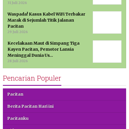
31 Juli 2026
Waspada! Kasus Kabel WiFi Terbakar
Marak di Sejumlah Titik Jalanan
Pacitan
29 Juli 2026
Kecelakaan Maut di Simpang Tiga
Kayen Pacitan, Pemotor Lansia
Meninggal Dunia Us…
28 Juli 2026
Pencarian Populer
Pacitan
Berita Pacitan Hari ini
Pacitanku