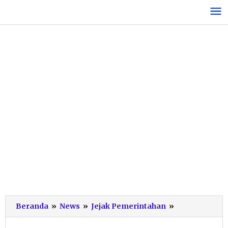
Lewati
ke
konten
Kaleidoskop
Beranda
»
News
»
Jejak Pemerintahan
»
DPRD
Pacitan