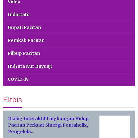
Video
Indartato
Bupati Pacitan
Pemkab Pacitan
Pilbup Pacitan
Indrata Nur Bayuaji
COVID-19
Ekbis
Dialog Interaktif Lingkungan Hidup
Pacitan Perkuat Sinergi Pentahelix,
Pengelola…