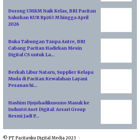
Dorong UMKM Naik Kelas, BRI Pacitan
Salurkan KUR Rp263 M hingga April
2026
Buka Tabungan Tanpa Antre, BRI
Cabang Pacitan Hadirkan Mesin
Digital CS untuk La…
Berkah Libur Nataru, Supplier Kelapa
Muda di Pacitan Kewalahan Layani
Pesanan hi…
Hashim Djojohadikusumo Masuk ke
Industri Aset Digital: Arsari Group
Resmi Jadi P…
© PT Pacitanku Digital Media 2023