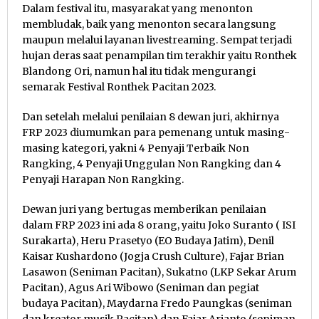
Dalam festival itu, masyarakat yang menonton
membludak, baik yang menonton secara langsung
maupun melalui layanan livestreaming. Sempat terjadi
hujan deras saat penampilan tim terakhir yaitu Ronthek
Blandong Ori, namun hal itu tidak mengurangi
semarak Festival Ronthek Pacitan 2023.
Dan setelah melalui penilaian 8 dewan juri, akhirnya
FRP 2023 diumumkan para pemenang untuk masing-
masing kategori, yakni 4 Penyaji Terbaik Non
Rangking, 4 Penyaji Unggulan Non Rangking dan 4
Penyaji Harapan Non Rangking.
Dewan juri yang bertugas memberikan penilaian
dalam FRP 2023 ini ada 8 orang, yaitu Joko Suranto ( ISI
Surakarta), Heru Prasetyo (EO Budaya Jatim), Denil
Kaisar Kushardono (Jogja Crush Culture), Fajar Brian
Lasawon (Seniman Pacitan), Sukatno (LKP Sekar Arum
Pacitan), Agus Ari Wibowo (Seniman dan pegiat
budaya Pacitan), Maydarna Fredo Paungkas (seniman
dan kreator musik Pacitan) dan Fajar Arianto (seniman