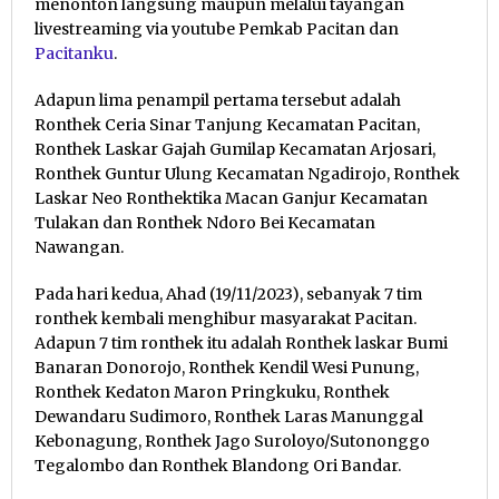
menonton langsung maupun melalui tayangan
livestreaming via youtube Pemkab Pacitan dan
Pacitanku
.
Adapun lima penampil pertama tersebut adalah
Ronthek Ceria Sinar Tanjung Kecamatan Pacitan,
Ronthek Laskar Gajah Gumilap Kecamatan Arjosari,
Ronthek Guntur Ulung Kecamatan Ngadirojo, Ronthek
Laskar Neo Ronthektika Macan Ganjur Kecamatan
Tulakan dan Ronthek Ndoro Bei Kecamatan
Nawangan.
Pada hari kedua, Ahad (19/11/2023), sebanyak 7 tim
ronthek kembali menghibur masyarakat Pacitan.
Adapun 7 tim ronthek itu adalah Ronthek laskar Bumi
Banaran Donorojo, Ronthek Kendil Wesi Punung,
Ronthek Kedaton Maron Pringkuku, Ronthek
Dewandaru Sudimoro, Ronthek Laras Manunggal
Kebonagung, Ronthek Jago Suroloyo/Sutononggo
Tegalombo dan Ronthek Blandong Ori Bandar.