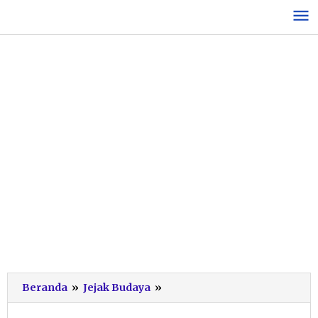
Lewati
ke
konten
Ini
Beranda
»
Jejak Budaya
»
Hasil
Lengkap