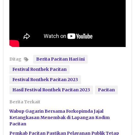
Ditag
Berita Pacitan Hari ini
Festival Ronthek Pacitan
Festival Ronthek Pacitan 2023
Hasil Festival Ronthek Pacitan 2023
Pacitan
Berita Terkait
Wabup Gagarin Bersama Forkopimda Jajal
Ketangkasan Menembak di Lapangan Kodim
Pacitan
Pemkab Pacitan Pastikan Pelayanan Publik Tetap