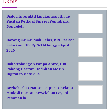
Ekbis
Dialog Interaktif Lingkungan Hidup
Pacitan Perkuat Sinergi Pentahelix,
Pengelola…
Dorong UMKM Naik Kelas, BRI Pacitan
Salurkan KUR Rp263 M hingga April
2026
Buka Tabungan Tanpa Antre, BRI
Cabang Pacitan Hadirkan Mesin
Digital CS untuk La…
Berkah Libur Nataru, Supplier Kelapa
Muda di Pacitan Kewalahan Layani
Pesanan hi…