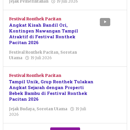
oleh
Jejak Pemerintahan
19 Juli 2026
Putro
Primanto
Festival Ronthek Pacitan
Angkat Kisah Bandil Ori,
Kontingen Nawangan Tampil
Atraktif di Festival Ronthek
Pacitan 2026
Festival Ronthek Pacitan
,
Sorotan
oleh
Utama
19 Juli 2026
Febriani
Cahyaningtias
Festival Ronthek Pacitan
Tampil Unik, Grup Ronthek Tulakan
Angkat Sejarah dengan Properti
Bebek Bambu di Festival Ronthek
Pacitan 2026
Jejak Budaya
,
Sorotan Utama
19 Juli
oleh
2026
Febriani
Cahyaningtias