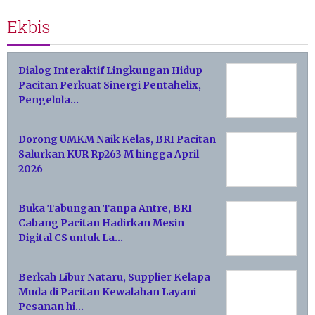
Ekbis
Dialog Interaktif Lingkungan Hidup
Pacitan Perkuat Sinergi Pentahelix,
Pengelola…
Dorong UMKM Naik Kelas, BRI Pacitan
Salurkan KUR Rp263 M hingga April
2026
Buka Tabungan Tanpa Antre, BRI
Cabang Pacitan Hadirkan Mesin
Digital CS untuk La…
Berkah Libur Nataru, Supplier Kelapa
Muda di Pacitan Kewalahan Layani
Pesanan hi…