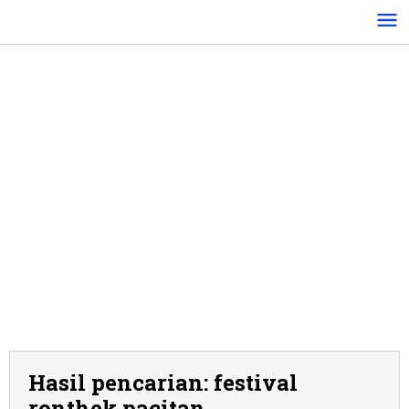
Lewati
ke
konten
Hasil pencarian: festival
ronthek pacitan