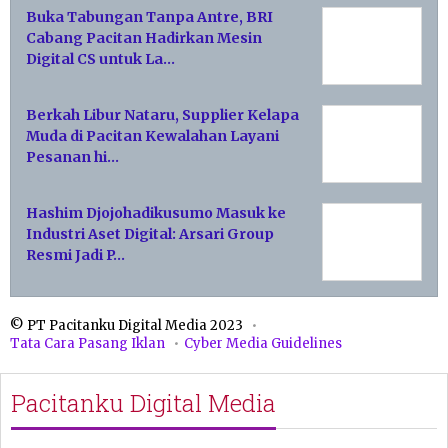
Buka Tabungan Tanpa Antre, BRI
Cabang Pacitan Hadirkan Mesin
Digital CS untuk La…
Berkah Libur Nataru, Supplier Kelapa
Muda di Pacitan Kewalahan Layani
Pesanan hi…
Hashim Djojohadikusumo Masuk ke
Industri Aset Digital: Arsari Group
Resmi Jadi P…
© PT Pacitanku Digital Media 2023
Tata Cara Pasang Iklan
Cyber Media Guidelines
Pacitanku Digital Media