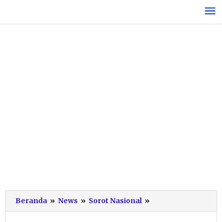
Lewati
ke
konten
Diiringi
Beranda
»
News
»
Sorot Nasional
»
Ribuan
Massa,