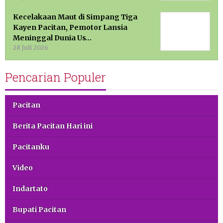
Kecelakaan Maut di Simpang Tiga
Kayen Pacitan, Pemotor Lansia
Meninggal Dunia Us…
28 Juli 2026
Pencarian Populer
Pacitan
Berita Pacitan Hari ini
Pacitanku
Video
Indartato
Bupati Pacitan