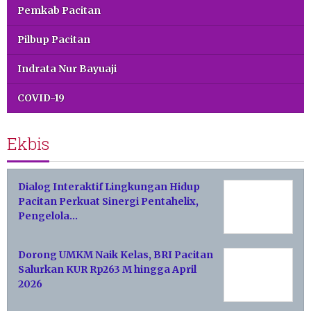
Pemkab Pacitan
Pilbup Pacitan
Indrata Nur Bayuaji
COVID-19
Ekbis
Dialog Interaktif Lingkungan Hidup
Pacitan Perkuat Sinergi Pentahelix,
Pengelola…
Dorong UMKM Naik Kelas, BRI Pacitan
Salurkan KUR Rp263 M hingga April
2026