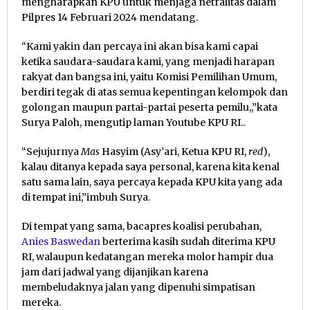
mengharapkan KPU untuk menjaga netralitas dalam
Pilpres 14 Februari 2024 mendatang.
“Kami yakin dan percaya ini akan bisa kami capai
ketika saudara-saudara kami, yang menjadi harapan
rakyat dan bangsa ini, yaitu Komisi Pemilihan Umum,
berdiri tegak di atas semua kepentingan kelompok dan
golongan maupun partai-partai peserta pemilu,,”kata
Surya Paloh, mengutip laman Youtube KPU RI..
“Sejujurnya
Mas
Hasyim (Asy’ari, Ketua KPU RI,
red
),
kalau ditanya kepada saya personal, karena kita kenal
satu sama lain, saya percaya kepada KPU kita yang ada
di tempat ini,”imbuh Surya.
Di tempat yang sama, bacapres koalisi perubahan,
Anies Baswedan
berterima kasih sudah diterima KPU
RI, walaupun kedatangan mereka molor hampir dua
jam dari jadwal yang dijanjikan karena
membeludaknya jalan yang dipenuhi simpatisan
mereka.