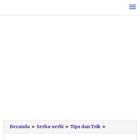
Lewati
ke
konten
Tips
Beranda
»
Serba-serbi
»
Tips dan Trik
»
Hemat
Makan