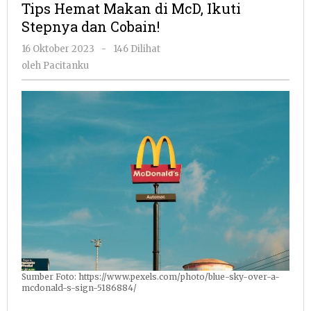
Tips Hemat Makan di McD, Ikuti
di
Stepnya dan Cobain!
McD,
Ikuti
oleh
16 Oktober 2023
-
146 Dilihat
Stepnya
Pacitanku
oleh
Pacitanku
dan
Cobain!
Sumber Foto: https://www.pexels.com/photo/blue-sky-over-a-
mcdonald-s-sign-5186884/