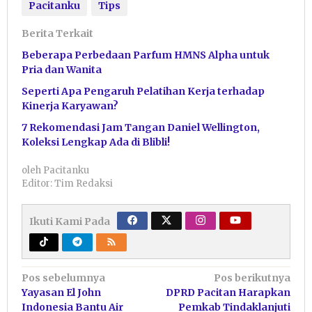
Pacitanku
Tips
Berita Terkait
Beberapa Perbedaan Parfum HMNS Alpha untuk
Pria dan Wanita
Seperti Apa Pengaruh Pelatihan Kerja terhadap
Kinerja Karyawan?
7 Rekomendasi Jam Tangan Daniel Wellington,
Koleksi Lengkap Ada di Blibli!
oleh
Pacitanku
Editor: Tim Redaksi
Ikuti Kami Pada
Navigasi
Pos sebelumnya
Pos berikutnya
Yayasan El John
DPRD Pacitan Harapkan
pos
Indonesia Bantu Air
Pemkab Tindaklanjuti