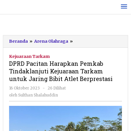
Lewati
ke
konten
DPRD
Beranda
»
Arena Olahraga
»
Pacitan
Harapkan
Kejuaraan Tarkam
Pemkab
DPRD Pacitan Harapkan Pemkab
Tindaklanjuti
Tindaklanjuti Kejuaraan Tarkam
Kejuaraan
untuk Jaring Bibit Atlet Berprestasi
Tarkam
untuk
oleh
16 Oktober 2023
-
26 Dilihat
Jaring
Sulthan
oleh
Sulthan Shalahuddin
Bibit
Shalahuddin
Atlet
Berprestasi