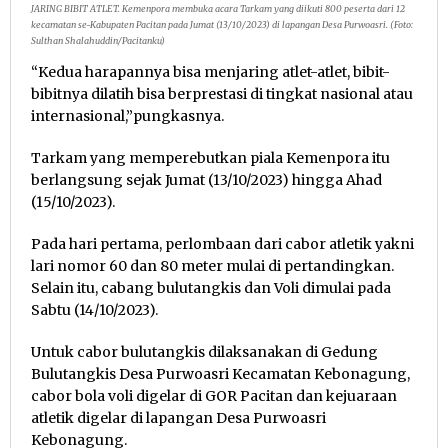
JARING BIBIT ATLET. Kemenpora membuka acara Tarkam yang diikuti 800 peserta dari 12
kecamatan se-Kabupaten Pacitan pada Jumat (13/10/2023) di lapangan Desa Purwoasri. (Foto:
Sulthan Shalahuddin/Pacitanku)
“Kedua harapannya bisa menjaring atlet-atlet, bibit-
bibitnya dilatih bisa berprestasi di tingkat nasional atau
internasional,”pungkasnya.
Tarkam yang memperebutkan piala Kemenpora itu
berlangsung sejak Jumat (13/10/2023) hingga Ahad
(15/10/2023).
Pada hari pertama, perlombaan dari cabor atletik yakni
lari nomor 60 dan 80 meter mulai di pertandingkan.
Selain itu, cabang bulutangkis dan Voli dimulai pada
Sabtu (14/10/2023).
Untuk cabor bulutangkis dilaksanakan di Gedung
Bulutangkis Desa Purwoasri Kecamatan Kebonagung,
cabor bola voli digelar di GOR Pacitan dan kejuaraan
atletik digelar di lapangan Desa Purwoasri
Kebonagung.