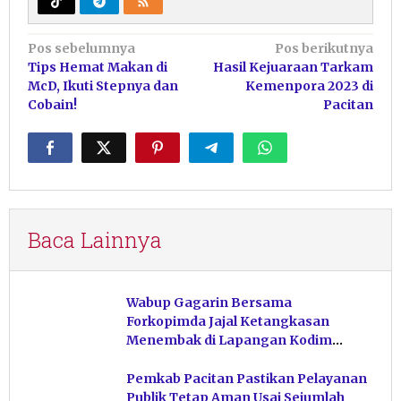
Navigasi
Pos sebelumnya
Pos berikutnya
Tips Hemat Makan di
Hasil Kejuaraan Tarkam
pos
McD, Ikuti Stepnya dan
Kemenpora 2023 di
Cobain!
Pacitan
Baca Lainnya
Wabup Gagarin Bersama
Forkopimda Jajal Ketangkasan
Menembak di Lapangan Kodim
Pacitan
Pemkab Pacitan Pastikan Pelayanan
Publik Tetap Aman Usai Sejumlah