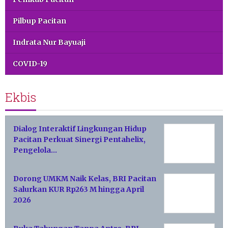
Pilbup Pacitan
Indrata Nur Bayuaji
COVID-19
Ekbis
Dialog Interaktif Lingkungan Hidup
Pacitan Perkuat Sinergi Pentahelix,
Pengelola…
Dorong UMKM Naik Kelas, BRI Pacitan
Salurkan KUR Rp263 M hingga April
2026