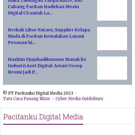
Buka Tabungan Tanpa Antre, BRI
Cabang Pacitan Hadirkan Mesin
Digital CS untuk La…
Berkah Libur Nataru, Supplier Kelapa
Muda di Pacitan Kewalahan Layani
Pesanan hi…
Hashim Djojohadikusumo Masuk ke
Industri Aset Digital: Arsari Group
Resmi Jadi P…
© PT Pacitanku Digital Media 2023
Tata Cara Pasang Iklan
Cyber Media Guidelines
Pacitanku Digital Media