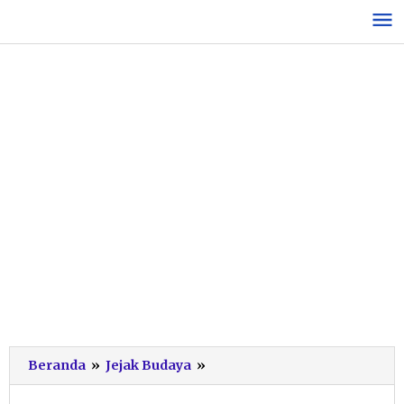
Lewati
ke
konten
Lestarikan
Beranda
»
Jejak Budaya
»
Budaya
di