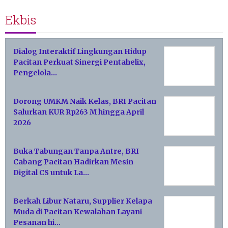
Ekbis
Dialog Interaktif Lingkungan Hidup
Pacitan Perkuat Sinergi Pentahelix,
Pengelola…
Dorong UMKM Naik Kelas, BRI Pacitan
Salurkan KUR Rp263 M hingga April
2026
Buka Tabungan Tanpa Antre, BRI
Cabang Pacitan Hadirkan Mesin
Digital CS untuk La…
Berkah Libur Nataru, Supplier Kelapa
Muda di Pacitan Kewalahan Layani
Pesanan hi…