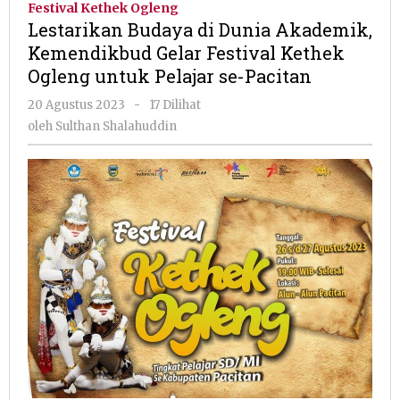
Festival Kethek Ogleng
Dunia
Lestarikan Budaya di Dunia Akademik,
Akademik,
Kemendikbud Gelar Festival Kethek
Kemendikbud
Ogleng untuk Pelajar se-Pacitan
Gelar
Festival
oleh
20 Agustus 2023
-
17 Dilihat
Kethek
Sulthan
oleh
Sulthan Shalahuddin
Ogleng
Shalahuddin
untuk
Pelajar
se-
Pacitan