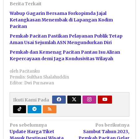
Berita Terkait
Wabup Gagarin Bersama Forkopimda Jajal
Ketangkasan Menembak di Lapangan Kodim
Pacitan
Pemkab Pacitan Pastikan Pelayanan Publik Tetap
Aman Usai Sejumlah ASN Mengundurkan Diri
Pemkab dan Kemenag Pacitan Pantau Isu Aliran
Kepercayaan demi Jaga Kondusivitas Wilayah
oleh
Pacitanku
Penulis: Sulthan Shalahuddin
Editor: Dwi Purnawan
Ikuti Kami Pada
Navigasi
Pos sebelumnya
Pos berikutnya
Update Harga Tiket
Sambut Tahun 2023,
pos
Masuk Destinasi Wisata
Pemkab Pacitan Gelar