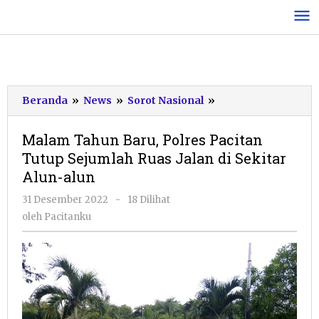
Lewati
ke
konten
Malam
Beranda
»
News
»
Sorot Nasional
»
Tahun
Baru,
Malam Tahun Baru, Polres Pacitan
Polres
Tutup Sejumlah Ruas Jalan di Sekitar
Pacitan
Alun-alun
Tutup
Sejumlah
oleh
31 Desember 2022
-
18 Dilihat
Ruas
Pacitanku
oleh
Pacitanku
Jalan
di
Sekitar
Alun-
alun