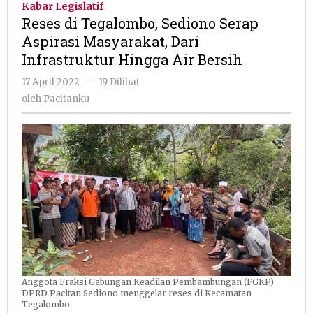
Kabar Legislatif
Sediono
Reses di Tegalombo, Sediono Serap
Serap
Aspirasi Masyarakat, Dari
Aspirasi
Infrastruktur Hingga Air Bersih
Masyarakat,
Dari
oleh
17 April 2022
-
19 Dilihat
Infrastruktur
Pacitanku
oleh
Pacitanku
Hingga
Air
Bersih
Anggota Fraksi Gabungan Keadilan Pembambungan (FGKP)
DPRD Pacitan Sediono menggelar reses di Kecamatan
Tegalombo.