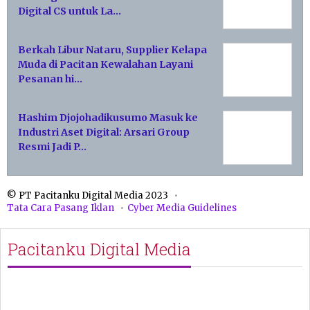
Digital CS untuk La…
Berkah Libur Nataru, Supplier Kelapa
Muda di Pacitan Kewalahan Layani
Pesanan hi…
Hashim Djojohadikusumo Masuk ke
Industri Aset Digital: Arsari Group
Resmi Jadi P…
© PT Pacitanku Digital Media 2023
Tata Cara Pasang Iklan
Cyber Media Guidelines
Pacitanku Digital Media